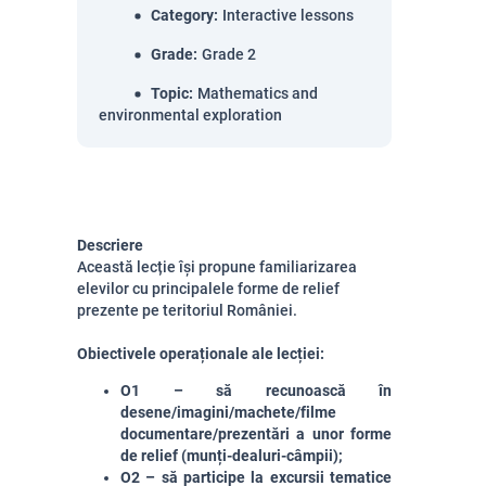
Category
:
Interactive lessons
Grade
:
Grade 2
Topic
:
Mathematics and
environmental exploration
Descriere
Această lecție își propune familiarizarea
elevilor cu principalele forme de relief
prezente pe teritoriul României.
Obiectivele operaționale ale lecției:
O1 – să recunoască în
desene/imagini/machete/filme
documentare/prezentări a unor forme
de relief (munți-dealuri-câmpii);
O2 – să participe la excursii tematice