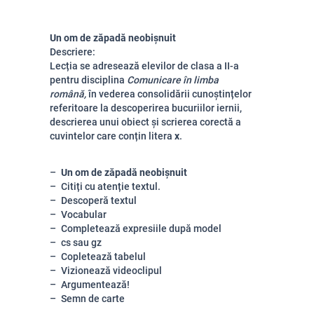
Un om de zăpadă neobișnuit
Descriere:
Lecția se adresează elevilor de clasa a II-a
pentru disciplina
Comunicare în limba
română,
în vederea consolidării cunoștințelor
referitoare la descoperirea bucuriilor iernii,
descrierea unui obiect și scrierea corectă a
cuvintelor care conțin litera
x
.
Un om de zăpadă neobișnuit
Citiți cu atenție textul.
Descoperă textul
Vocabular
Completează expresiile după model
cs sau gz
Copletează tabelul
Vizionează videoclipul
Argumentează!
Semn de carte