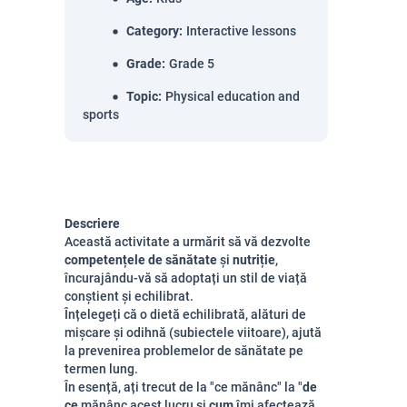
Category
:
Interactive lessons
Grade
:
Grade 5
Topic
:
Physical education and
sports
Descriere
Această activitate a urmărit să vă dezvolte
competențele de sănătate
și
nutriție
,
încurajându-vă să adoptați un stil de viață
conștient și echilibrat.
Înțelegeți că o dietă echilibrată, alături de
mișcare și odihnă (subiectele viitoare), ajută
la prevenirea problemelor de sănătate pe
termen lung.
În esență, ați trecut de la "ce mănânc" la "
de
ce
mănânc acest lucru și
cum
îmi afectează