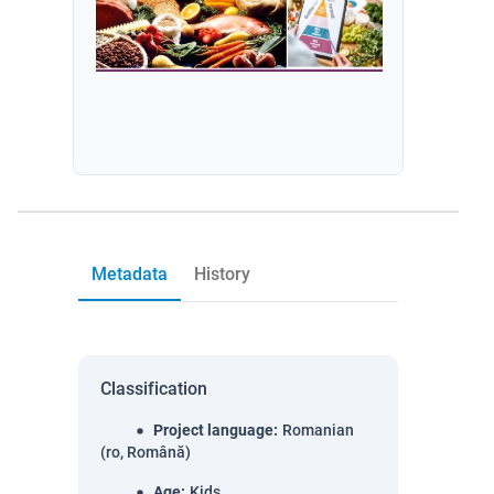
Metadata
History
Classification
Project language
:
Romanian
(ro, Română)
Age
:
Kids