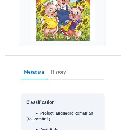
Metadata
History
Classification
Project language
:
Romanian
(ro, Română)
Age
:
Kids