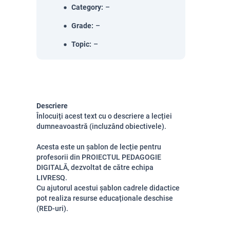
Category
:
–
Grade
:
–
Topic
:
–
Descriere
Înlocuiți acest text cu o descriere a lecției
dumneavoastră (incluzând obiectivele).
Acesta este un șablon de lecție pentru
profesorii din PROIECTUL PEDAGOGIE
DIGITALĂ, dezvoltat de către echipa
LIVRESQ.
Cu ajutorul acestui șablon cadrele didactice
pot realiza resurse educaționale deschise
(RED-uri).