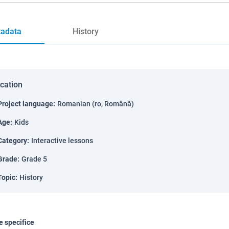
adata
History
ication
Project language
:
Romanian (ro, Română)
Age
:
Kids
Category
:
Interactive lessons
Grade
:
Grade 5
Topic
:
History
 specifice