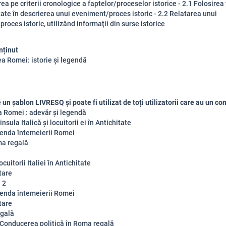
ea pe criterii cronologice a faptelor/proceselor istorice - 2.1 Folosirea
tate în descrierea unui eveniment/proces istoric - 2.2 Relatarea unui
roces istoric, utilizând informații din surse istorice
nținut
a Romei: istorie și legendă
un șablon LIVRESQ și poate fi utilizat de toți utilizatorii care au un con
 Romei : adevăr și legendă
nsula Italică și locuitorii ei în Antichitate
enda întemeierii Romei
a regală
ocuitorii Italiei în Antichitate
tare
 2
enda întemeierii Romei
tare
gală
.Conducerea politică în Roma regală