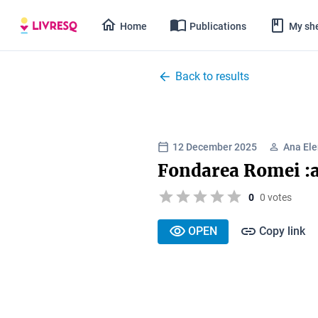
Home
Publications
My she
Back to results
12 December 2025
Ana Ele
Fondarea Romei :a
0
0 votes
OPEN
Copy link