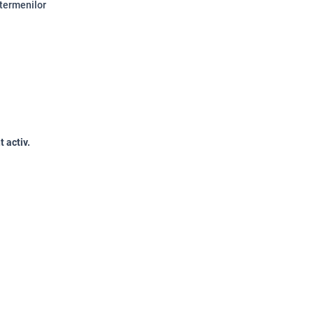
 termenilor
t activ.