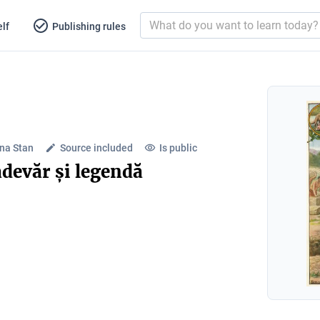
lf
Publishing rules
na Stan
Source included
Is public
devăr și legendă