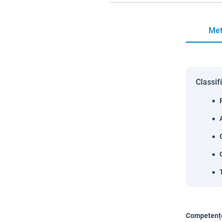
Met
Classif
Competențe