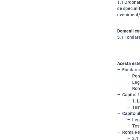
1.1 Ordonar
de speciali
eveniment/p
Domenii co
5.1 Fondare
Acesta este 
Fondarea
Peni
Leg
Rom
Capitol 1
1. L
Tes
Capitolul
Leg
Tes
Roma Re
3.1