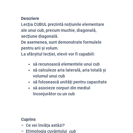
Descriere
Lecția CUBUL prezintă noțiunile elementare
ale unui cub, precum muchie, diagonală,
secțiune diagonală.
De asemenea, sunt demonstrate formulele
pentru arii și volum.
La sfârșitul lecției, elevii vor fi capabili:
să recunoască elementele unui cub
să calculeze aria laterală, aria totală și
volumul unui cub
să folosească unități pentru capacitate
să asocieze corpuri din mediul
înconjurător cu un cub
Cuprins
Ce vei învăța astăzi?
Etimologia cuvântului
cub