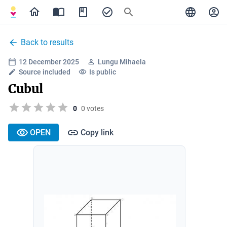
Back to results
12 December 2025
Lungu Mihaela
Source included
Is public
Cubul
0
0 votes
OPEN
Copy link