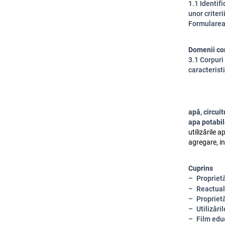
1.1 Identifi
unor criter
Formularea 
Domenii co
3.1 Corpuri
caracteristi
apă, circuit
apa potabila
utilizările a
agregare, i
Cuprins
Pro
priet
Reactual
Proprietă
Utilizări
Film educ