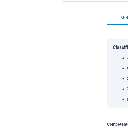
Met
Classif
Competențe