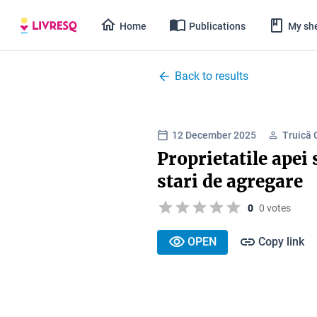
Home
Publications
My she
Back to results
12 December 2025
Truică 
Proprietatile apei 
stari de agregare
0
0 votes
OPEN
Copy link