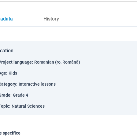
adata
History
ication
Project language
:
Romanian (ro, Română)
Age
:
Kids
Category
:
Interactive lessons
Grade
:
Grade 4
Topic
:
Natural Sciences
 specifice