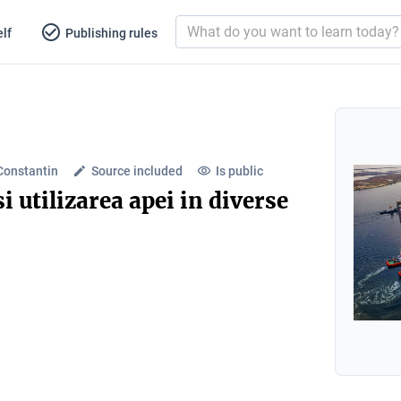
lf
Publishing rules
Constantin
Source included
Is public
si utilizarea apei in diverse