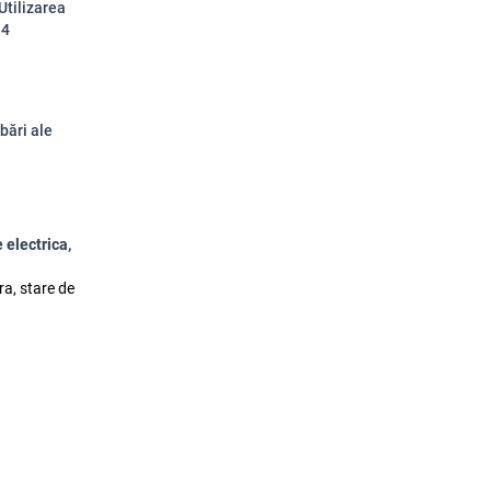
Utilizarea
.4
bări ale
e electrica,
ura, stare de