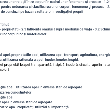
carea unor relații între corpuri în cadrul unor fenomene și procese - 1.2 
ii pentru ordonarea și clasificarea unor corpuri, fenomene și procese - 2
de concluzii pe baza rezultatelor investigației proprii
nținut
 - proprietăți - 2.3 Influența omului asupra mediului de viață - 3.2 Schim
cilor corpurilor și materialelor
ul apei, proprietatile apei, utilizarea apei, transport, agricultura, energi
, utilizarea rationala a apei, inodor, incolor, inspid,
pei, proprietățile apei, transparentă, insipidă, inodoră, circuitul apei in nat
ncoloră
ăţile apei. Utilizarea apei in diverse stări de agregare
izarea cunoștințelor
țile apei
le apei în diverse stări de agregare
ativ: Apa. Proprietăți, utilizări și importanță