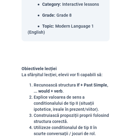
Category
:
Interactive lessons
Grade
:
Grade 8
Topic
:
Modern Language 1
(English)
Obiectivele lecției
La sfârșitul lecției, elevii vor fi capabili să:
Recunoască structura
If + Past Simple,
... would + verb
.
Explice valoarea de sens a
conditionalului de tip II (situații
ipotetice, ireale în prezent/viitor).
Construiască propoziții proprii folosind
structura corectă.
Utilizeze conditionalul de tip II în
scurte conversații / jocuri de rol.