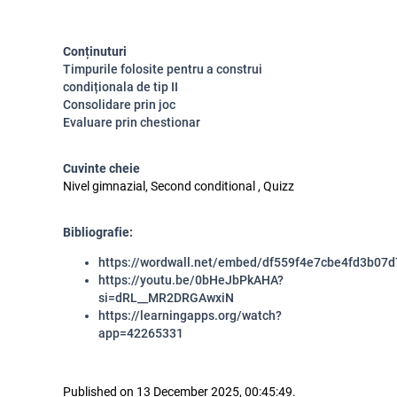
Conținuturi
Timpurile folosite pentru a construi
condiționala de tip II
Consolidare prin joc
Evaluare prin chestionar
Cuvinte cheie
Nivel gimnazial, Second conditional , Quizz
Bibliografie:
https://wordwall.net/embed/df559f4e7cbe4fd3b07
https://youtu.be/0bHeJbPkAHA?
si=dRL__MR2DRGAwxiN
https://learningapps.org/watch?
app=42265331
Published on 13 December 2025, 00:45:49.