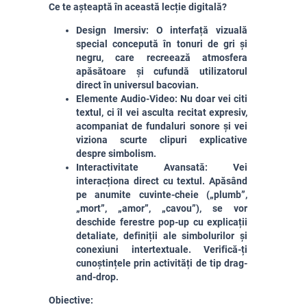
Ce te așteaptă în această lecție digitală?
Design Imersiv: O interfață vizuală
special concepută în tonuri de gri și
negru, care recreează atmosfera
apăsătoare și cufundă utilizatorul
direct în universul bacovian.
Elemente Audio-Video: Nu doar vei citi
textul, ci îl vei asculta recitat expresiv,
acompaniat de fundaluri sonore și vei
viziona scurte clipuri explicative
despre simbolism.
Interactivitate Avansată: Vei
interacționa direct cu textul. Apăsând
pe anumite cuvinte-cheie („plumb”,
„mort”, „amor”, „cavou”), se vor
deschide ferestre pop-up cu explicații
detaliate, definiții ale simbolurilor și
conexiuni intertextuale.
Verifică-ți
cunoștințele prin activități de tip drag-
and-drop.
Obiective: