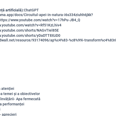
nță artificială)
:ChatGPT
mma.app/docs/Circuitul-apei-in-natura-i6s334ziuhh6jkk?
https://www.youtube.com/watch?v=17hPu-JB4_Q
w.youtube.com/watch?v=Rf51KzLhiv4
w.youtube.com/shorts/NAGvTIel85E
w.youtube.com/shorts/yDaDTT8XzD0
rdwall.net/resource/93174096/ap%c4%83-%c8%99i-transform%c4%83ri
 atenției
a temei și a obiectivelor
 învățării- Apa fermecată
a performanței
i
- aprecieri