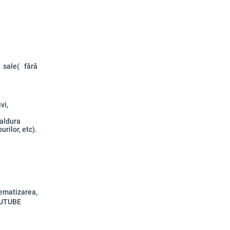
 sale( fără
vi,
caldura
urilor, etc).
ematizarea,
YOUTUBE