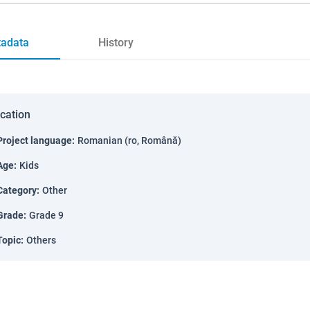
adata
History
ication
Project language
:
Romanian (ro, Română)
Age
:
Kids
Category
:
Other
Grade
:
Grade 9
Topic
:
Others