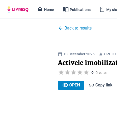
Home
Publications
My she
Back to results
13 December 2025
CREȚU
Activele imobiliza
0
0 votes
OPEN
Copy link