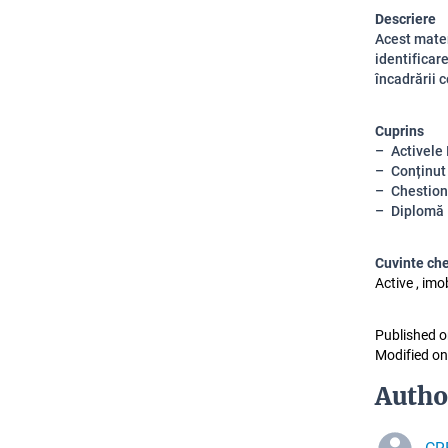
Descriere
Acest mater
identificare
încadrării 
Cuprins
Activele
Conținut
Chestion
Diplomă
Cuvinte ch
Active , imo
Published o
Modified on
Autho