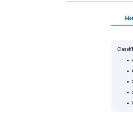
Met
Classif