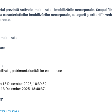
ial prezintă Activele Imobilizate - imobilizările necorporale. Scopul fii
a caracteristicilor imobilizărilor necorporale, categorii și criterii în ve
corecte.
 Imobilizate
are
eie
bilizate, patrimoniul unităților economice
n 13 December 2025, 18:39:32.
 13 December 2025, 18:40:37.
r