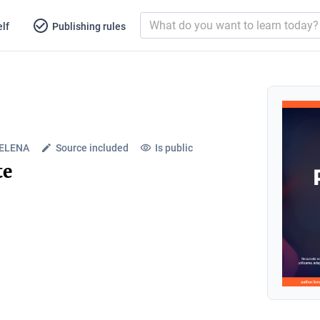
lf
Publishing rules
 ELENA
Source included
Is public
te