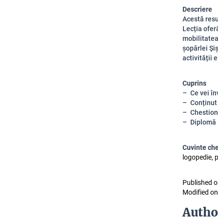
Descriere
Acestă resu
Lecția ofer
mobilitatea 
șopârlei Șiș
activității 
Cuprins
Ce vei în
Conținut
Chestion
Diplomă
Cuvinte ch
logopedie, p
Published o
Modified on
Autho