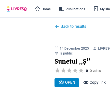
Home
Publications
My she
Back to results
14 December 2025
LIVRESQ
Is public
Sunetul ,,Ș”
0
0 votes
OPEN
Copy link