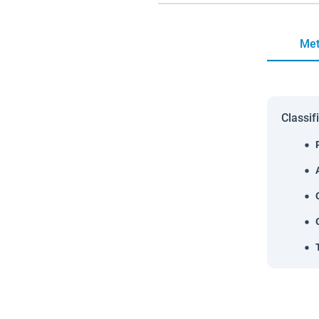
Met
Classif