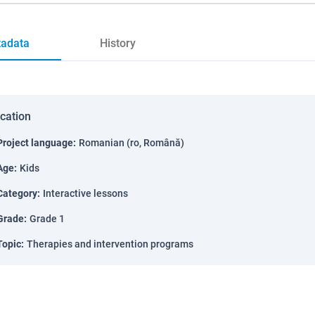
adata
History
ication
Project language
:
Romanian (ro, Română)
Age
:
Kids
Category
:
Interactive lessons
Grade
:
Grade 1
Topic
:
Therapies and intervention programs