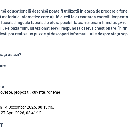
rsă educațională deschisă poate fi utilizată în etapa de predare a fonem
ă materiale interactive care ajută elevii la
executarea exercițiilor pentr
facială, linguală labială, le oferă posibilitatea vizionării
filmului: ,,Ave
i”. Pe baza filmului vizionat elevii răspund la câteva chestionare. În fin
elevii pot
realiza un puzzle și descoperi informații utile despre viața șop
văța astăzi?
are
eie
oveste, propoziții, cuvinte, foneme
n 14 December 2025, 08:13:46.
 27 April 2026, 08:41:12.
r