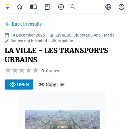
Back to results
14 December 2025
LIVRESQ, Ciubotariu Ana - Maria
Source not included
Is public
LA VILLE - LES TRANSPORTS
URBAINS
0
0 votes
OPEN
Copy link