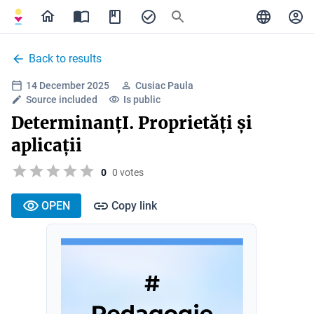
Back to results
14 December 2025
Cusiac Paula
Source included
Is public
DeterminanțI. Proprietăți și
aplicații
0
0 votes
OPEN
Copy link