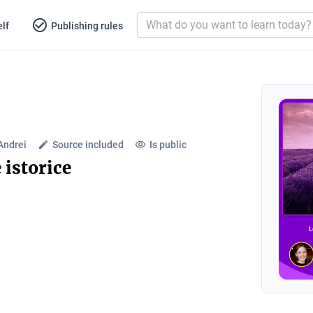
lf
Publishing rules
 Andrei
Source included
Is public
e istorice