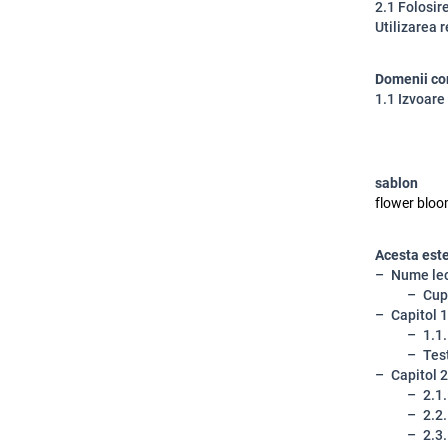
2.1 Folosir
Utilizarea 
Domenii co
1.1 Izvoare 
sablon
flower bloom
Acesta este 
Nume lec
Cup
Capitol 1
1.1.
Tes
Capitol 2
2.1.
2.2.
2.3.