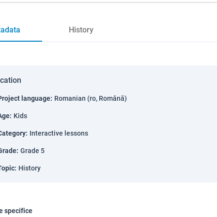
adata
History
ication
Project language
:
Romanian (ro, Română)
Age
:
Kids
Category
:
Interactive lessons
Grade
:
Grade 5
Topic
:
History
 specifice