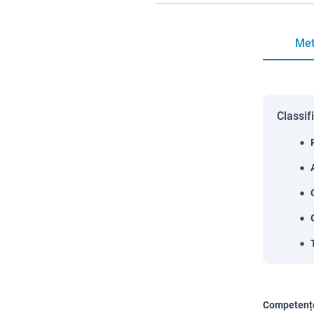
Met
Classif
Competențe