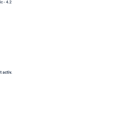
c - 4.2
t activ.