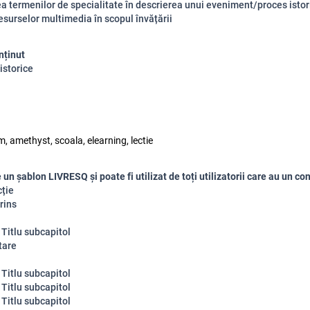
ea termenilor de specialitate în descrierea unui eveniment/proces istori
resurselor multimedia în scopul învățării
nținut
istorice
, amethyst, scoala, elearning, lectie
un șablon LIVRESQ și poate fi utilizat de toți utilizatorii care au un con
ție
rins
 Titlu subcapitol
tare
 Titlu subcapitol
 Titlu subcapitol
 Titlu subcapitol