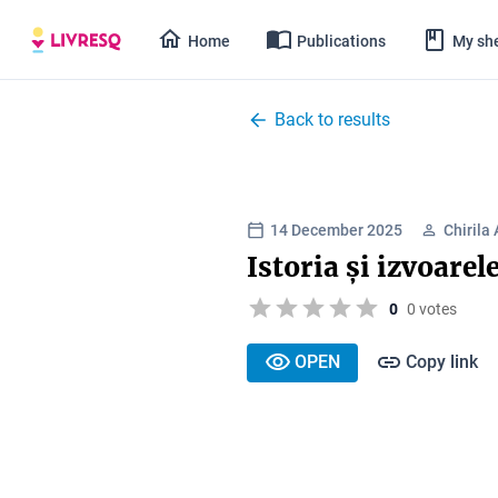
Home
Publications
My she
Back to results
14 December 2025
Chirila
Istoria și izvoarel
0
0 votes
OPEN
Copy link