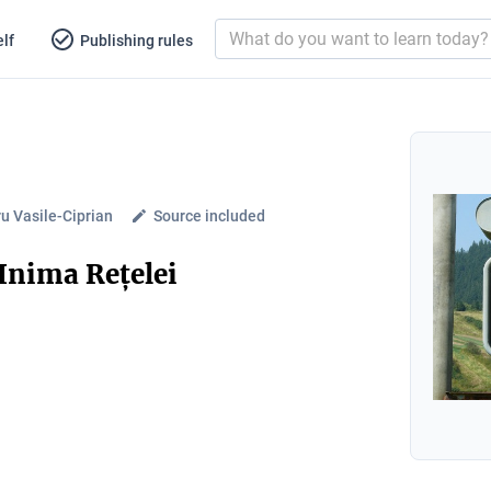
lf
Publishing rules
u Vasile-Ciprian
Source included
Inima Rețelei