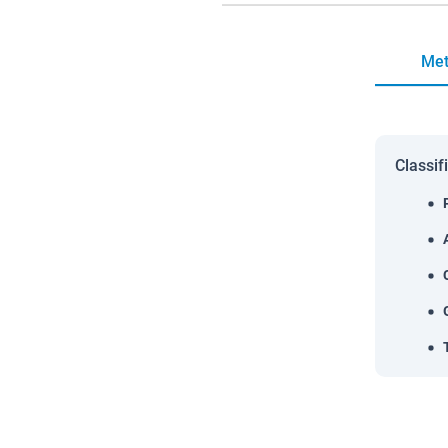
Met
Classif