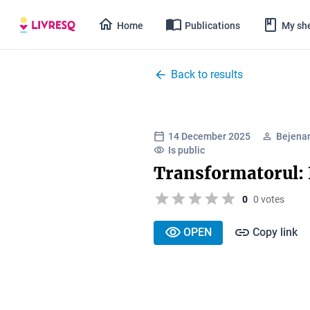
Home
Publications
My she
Back to results
14 December 2025
Bejenar
Is public
Transformatorul: 
0
0 votes
OPEN
Copy link