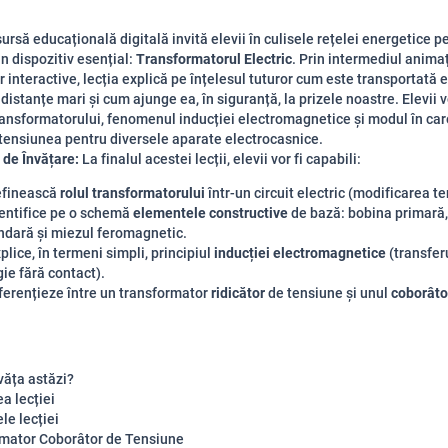
ursă educațională digitală invită elevii în culisele rețelei energetice p
n dispozitiv esențial:
Transformatorul Electric
. Prin intermediul animați
 interactive, lecția explică pe înțelesul tuturor cum este transportată 
 distanțe mari și cum ajunge ea, în siguranță, la prizele noastre. Elevii 
ransformatorului, fenomenul inducției electromagnetice și modul în ca
ensiunea pentru diversele aparate electrocasnice.
 de Învățare:
La finalul acestei lecții, elevii vor fi capabili:
efinească
rolul transformatorului
într-un circuit electric (modificarea te
dentifice pe o schemă
elementele constructive
de bază: bobina primară
ndară și miezul feromagnetic.
plice, în termeni simpli, principiul
inducției electromagnetice
(transfer
ie fără contact).
ferențieze între un transformator
ridicător
de tensiune și unul
coborâto
văța astăzi?
a lecției
le lecției
mator Coborâtor de Tensiune