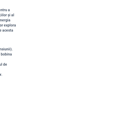
entru a
ilor și al
energia
vor explora
re acesta
nsiunii).
, bobina
ul de
r
.