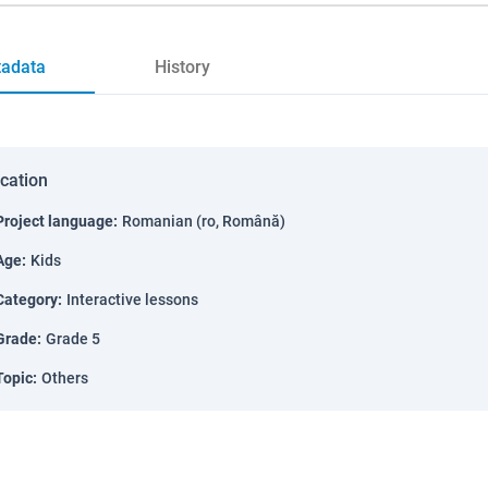
adata
History
ication
Project language
:
Romanian (ro, Română)
Age
:
Kids
Category
:
Interactive lessons
Grade
:
Grade 5
Topic
:
Others