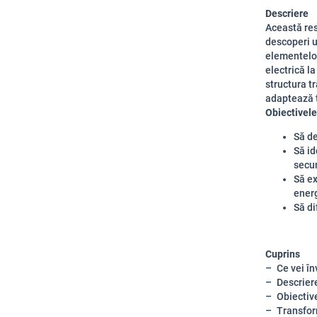
Descriere
Această res
descoperi u
elementelor
electrică la
structura t
adaptează t
Obiectivele
Să d
Să i
secu
Să ex
energ
Să di
Cuprins
Ce vei în
Descriere
Obiective
Transfor