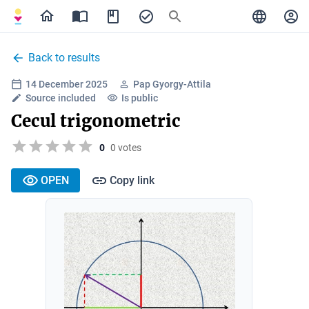
Back to results
14 December 2025
Pap Gyorgy-Attila
Source included
Is public
Cecul trigonometric
0
0 votes
OPEN
Copy link