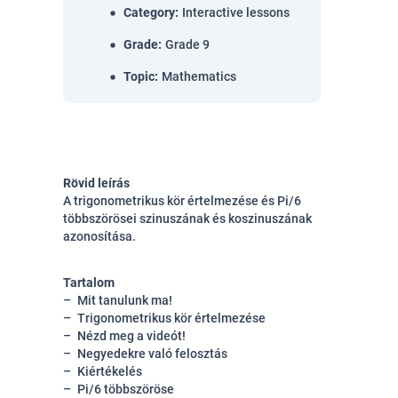
Category
:
Interactive lessons
Grade
:
Grade 9
Topic
:
Mathematics
Rövid leírás
A trigonometrikus kör értelmezése és Pi/6
többszörösei szinuszának és koszinuszának
azonosítása.
Tartalom
Mit tanulunk ma!
Trigonometrikus kör értelmezése
Nézd meg a videót!
Negyedekre való felosztás
Kiértékelés
Pi/6 többszöröse