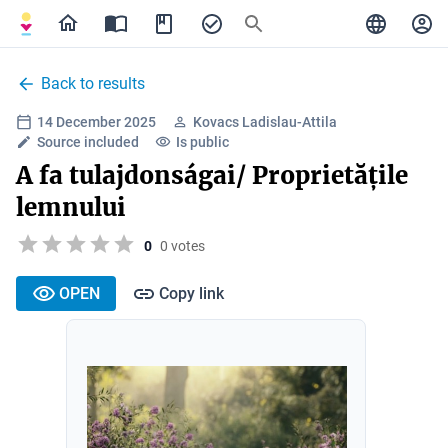
Back to results
14 December 2025
Kovacs Ladislau-Attila
Source included
Is public
A fa tulajdonságai/ Proprietățile
lemnului
0
0 votes
OPEN
Copy link