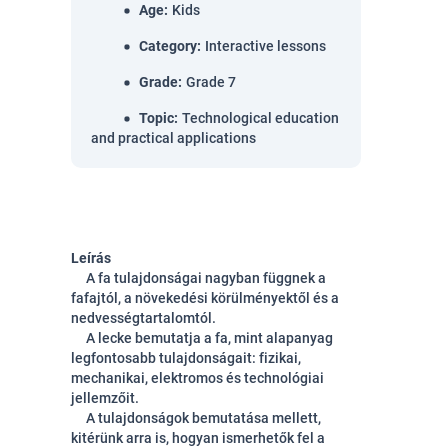
Age
:
Kids
Category
:
Interactive lessons
Grade
:
Grade 7
Topic
:
Technological education
and practical applications
Leírás
A fa tulajdonságai nagyban függnek a
fafajtól, a növekedési körülményektől és a
nedvességtartalomtól.
A lecke bemutatja a fa, mint alapanyag
legfontosabb tulajdonságait: fizikai,
mechanikai, elektromos és technológiai
jellemzőit.
A tulajdonságok bemutatása mellett,
kitérünk arra is, hogyan ismerhetők fel a