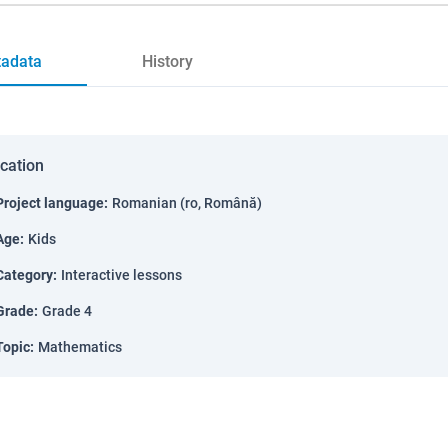
adata
History
ication
Project language
:
Romanian (ro, Română)
Age
:
Kids
Category
:
Interactive lessons
Grade
:
Grade 4
Topic
:
Mathematics