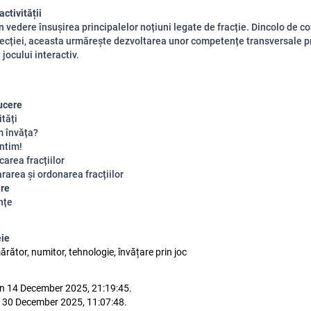
ctivității
în vedere însușirea principalelor noțiuni legate de fracție. Dincolo de co
 lecției, aceasta urmărește dezvoltarea unor competențe transversale p
jocului interactiv.
ducere
ități
m învăța?
ntim!
icarea fracțiilor
rarea și ordonarea fracțiilor
are
nțe
eie
ărător, numitor, tehnologie, învățare prin joc
n 14 December 2025, 21:19:45.
 30 December 2025, 11:07:48.