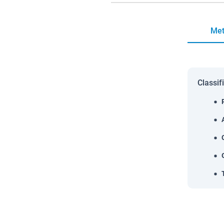
Met
Classif