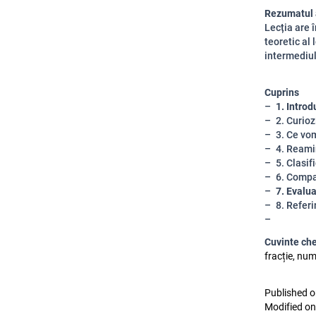
Rezumatul a
Lecția are 
teoretic al
intermediul 
Cuprins
1. Intro
2. Curioz
3. Ce vo
4. Reami
5. Clasif
6. Compa
7. Evalu
8. Referi
Cuvinte ch
fracție, num
Published o
Modified on