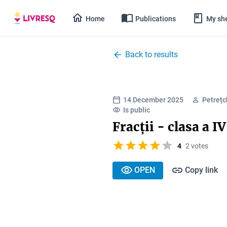
Home
Publications
My she
Back to results
14 December 2025
Petrețc
Is public
Fracții - clasa a I
4
2 votes
OPEN
Copy link