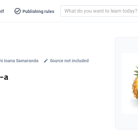
lf
Publishing rules
hi Ioana Samaranda
Source not included
V-a