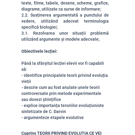
texte, filme, tabele, desene, scheme, grafice,
diagrame, utilizate ca surse de informare;
2.2. Susținerea argumentată a punctului de
vedere, utilizând adecvat terminologia
specifică biologiei;
3.1. Rezolvarea unor situații problemă
utilizând argumente și modele adecvate;
Obiectivele lecției:
Până la sfârșitul lecției elevii vor fi capabili
să:
- identifice principalele teorii privind evoluția
vieții
- descrie cum au fost anulate unele teorii
controversate prin metode experimentale
sau dovezi științifice
- explice importanța teroriilor evoluționiste
sintetizate de C. Darvin
- argumenteze etapele evolutive
Cuprins TEORII PRIVIND EVOLUȚIA CE VEI