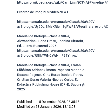
https://ro.wikipedia.org/wiki/Carl_Linn%C3%A9#/media/
Crearea de imagini și video cu A.I
https://manuale.edu.ro/manuale/Clasa%20a%20VIII-
a/Biologie/Uy5DLiBMaXRlcmEgRWR1/#teorii_ale_evolu%
Manual de Biologie - clasa a VIII-a,
Alexandrina - Dana Grasu, Jeanina Cîrstoiu,
Ed. Litera, București 2025
https://manuale.edu.ro/manuale/Clasa%20a%20VIII-
a/Biologie/RGlkYWN0aWNhIFB1Ymxp/
Manual de Biologie - clasa a VIII-a, Traian
Săbăitan Adriana Simona Popescu Marinela
Roxana Roșescu Gina Burac Daniela Petrov
Cristian Gurzu Valeriu Nicolae Cerbu, Ed.
Didactica Publishing House (DPH), București
2025
Published on 15 December 2025, 06:35:15.
Modified on 28 January 2026, 13:13:08.