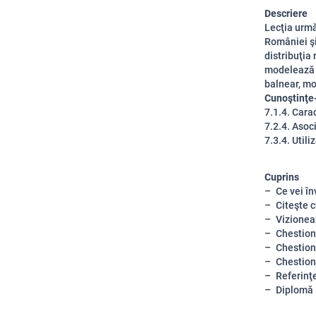
Descriere
Lecţia urmă
României şi
distribuţia 
modelează p
balnear, mo
Cunoştinţe-
7.1.4. Cara
7.2.4. Asoc
7.3.4. Utili
Cuprins
Ce vei în
Citeşte 
Vizionea
Chestion
Chestion
Chestion
Referinţ
Diplomă