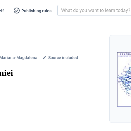
lf
Publishing rules
Mariana-Magdalena
Source included
niei