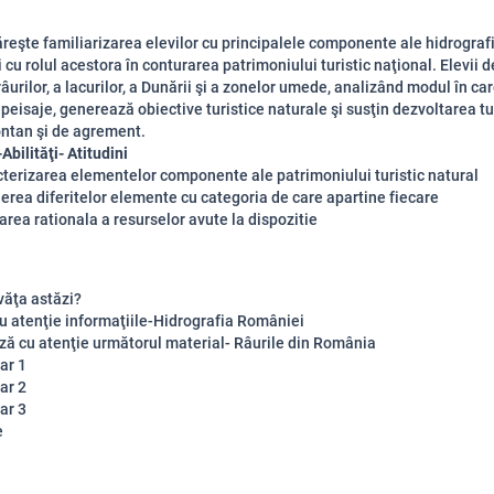
reşte familiarizarea elevilor cu principalele componente ale hidrograf
 cu rolul acestora în conturarea patrimoniului turistic naţional. Elevii
râurilor, a lacurilor, a Dunării şi a zonelor umede, analizând modul în c
eisaje, generează obiective turistice naturale şi susţin dezvoltarea t
ntan şi de agrement.
Abilităţi- Atitudini
cterizarea elementelor componente ale patrimoniului turistic natural
ierea diferitelor elemente cu categoria de care apartine fiecare
zarea rationala a resurselor avute la dispozitie
văţa astăzi?
cu atenţie informaţiile-Hidrografia României
ză cu atenţie următorul material- Râurile din România
ar 1
ar 2
ar 3
e