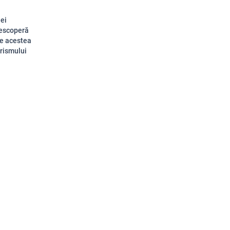
iei
 descoperă
are acestea
urismului