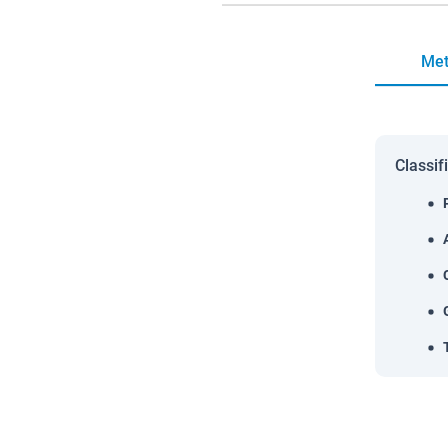
Met
Classif