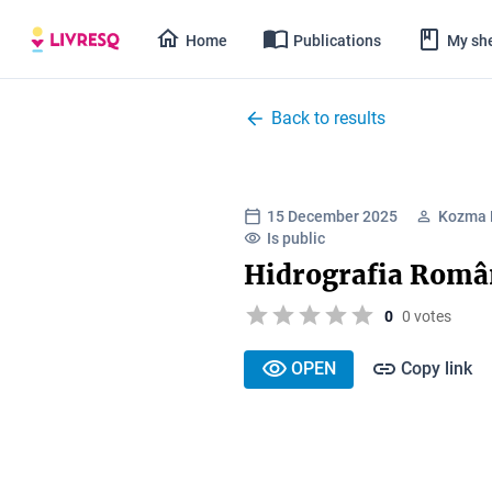
Home
Publications
My she
Back to results
15 December 2025
Kozma 
Is public
Hidrografia Româ
0
0 votes
OPEN
Copy link