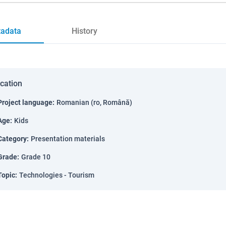
adata
History
ication
Project language
:
Romanian (ro, Română)
Age
:
Kids
Category
:
Presentation materials
Grade
:
Grade 10
Topic
:
Technologies - Tourism