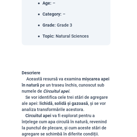
Age
:
–
Category
:
–
Grade
:
Grade 3
Topic
:
Natural Sciences
Descriere
Această resursă va examina
mișcarea apei
în natură
pe un traseu închis, cunoscut sub
numele de
Circuitul apei
.
Se vor identifica cele trei stări de agregare
ale apei:
lichidă, solidă și gazoasă
, și se vor
analiza transformările acestora.
Circuitul apei
va fi explorat pentru a
înțelege cum apa circulă în natură, revenind
la punctul de plecare, și cum aceste stări de
agregare se schimbă în diferite condiții.