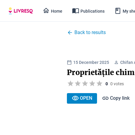
Home
Publications
My she
Back to results
15 December 2025
Chifan 
Proprietățile chim
0
0 votes
OPEN
Copy link