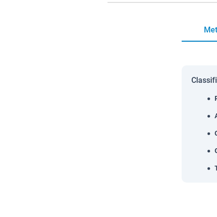
Met
Classif