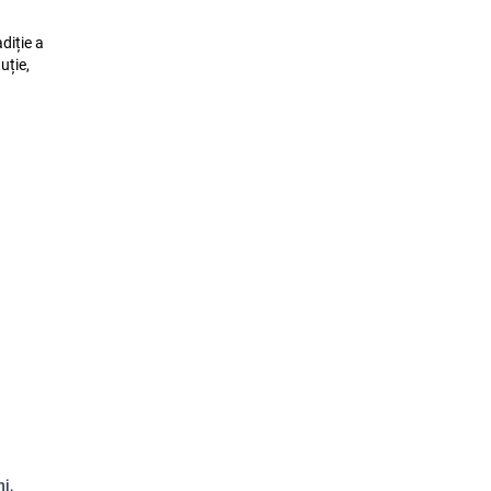
diție a
uție,
i,