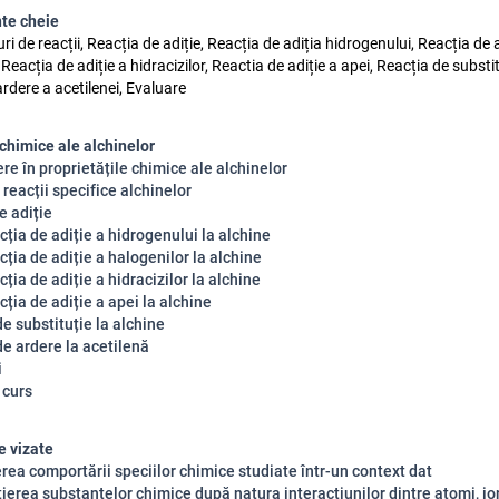
te cheie
uri de reacții, Reacția de adiție, Reacția de adiția hidrogenului, Reacția de a
 Reacția de adiție a hidracizilor, Reactia de adiție a apei, Reacția de substit
rdere a acetilenei, Evaluare
 chimice ale alchinelor
re în proprietățile chimice ale alchinelor
 reacții specifice alchinelor
e adiție
ția de adiție a hidrogenului la alchine
ția de adiție a halogenilor la alchine
ția de adiție a hidracizilor la alchine
ția de adiție a apei la alchine
e substituție la alchine
de ardere la acetilenă
i
 curs
 vizate
erea comportării speciilor chimice studiate într-un context dat
țierea substanțelor chimice după natura interacțiunilor dintre atomi, ion