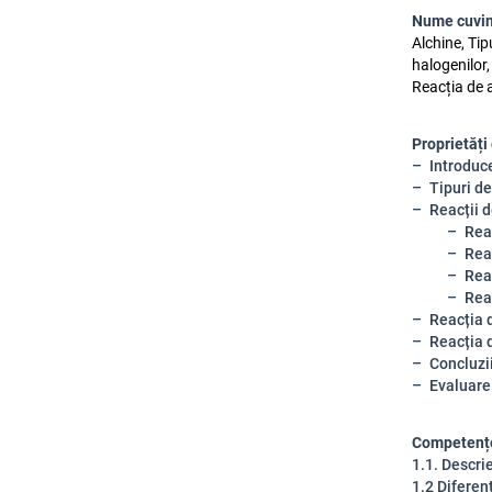
Nume cuvin
Alchine, Tip
halogenilor,
Reacția de a
Proprietăți
Introduce
Tipuri de
Reacții d
Reac
Reac
Reac
Reac
Reacția d
Reacția 
Concluzi
Evaluare
Competențe
1.1. Descri
1.2 Diferen