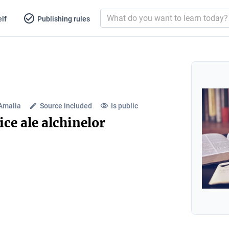
lf
Publishing rules
Amalia
Source included
Is public
ice ale alchinelor