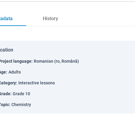
adata
History
ication
Project language
:
Romanian (ro, Română)
Age
:
Adults
Category
:
Interactive lessons
Grade
:
Grade 10
Topic
:
Chemistry