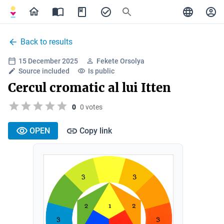
Back to results
15 December 2025
Fekete Orsolya
Source included
Is public
Cercul cromatic al lui Itten
0
0 votes
OPEN
Copy link