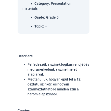
Category
:
Presentation
materials
Grade
:
Grade 5
Topic
:
–
Descriere
Felfedezzük a
színek logikus rendjét
és
megismerkedünk a
színelmélet
alapjaival.
Megtanuljuk, hogyan épül fel a
12
osztatú színkör
, és hogyan
származtatható le minden szín a
három alapszínből.
Cuprins