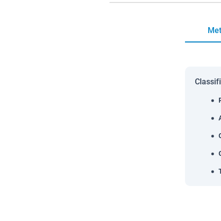
Met
Classif