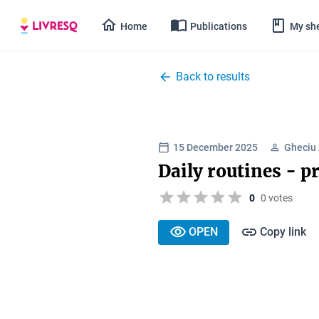
Home
Publications
My she
Back to results
15 December 2025
Gheciu
Daily routines - p
0
0 votes
OPEN
Copy link