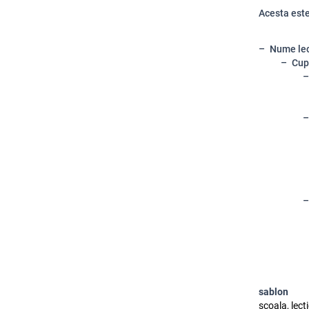
Acesta este 
Nume lec
Cup
sablon
scoala, lect