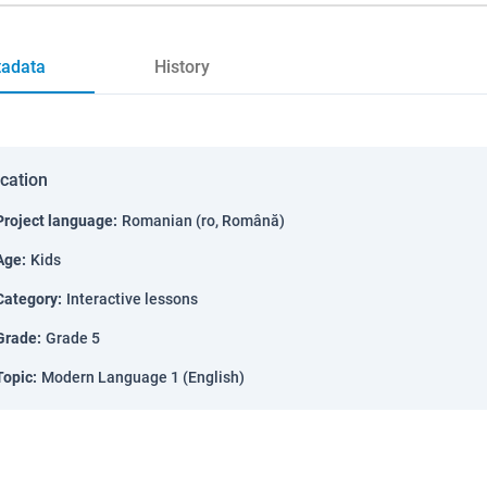
adata
History
ication
Project language
:
Romanian (ro, Română)
Age
:
Kids
Category
:
Interactive lessons
Grade
:
Grade 5
Topic
:
Modern Language 1 (English)