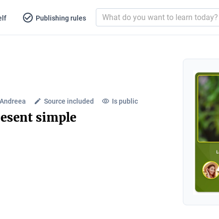
lf
Publishing rules
 Andreea
Source included
Is public
resent simple