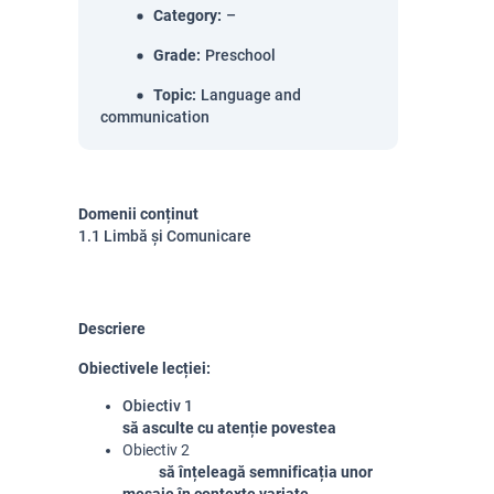
Category
:
–
Grade
:
Preschool
Topic
:
Language and
communication
Domenii conținut
1.1 Limbă și Comunicare
Descriere
Obiectivele lecției:
Obiectiv 1
să asculte cu atenție povestea
Obiectiv 2
să înțeleagă semnificația unor