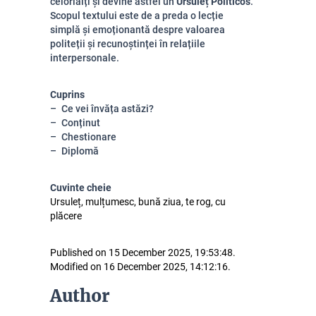
celorlalți și devine astfel un
Ursuleț Politicos
.
Scopul textului este de a preda o lecție
simplă și emoționantă despre valoarea
politeții și recunoștinței în relațiile
interpersonale.
Cuprins
Ce vei învăța astăzi?
Conținut
Chestionare
Diplomă
Cuvinte cheie
Ursuleț, mulțumesc, bună ziua, te rog, cu
plăcere
Published on 15 December 2025, 19:53:48.
Modified on 16 December 2025, 14:12:16.
Author