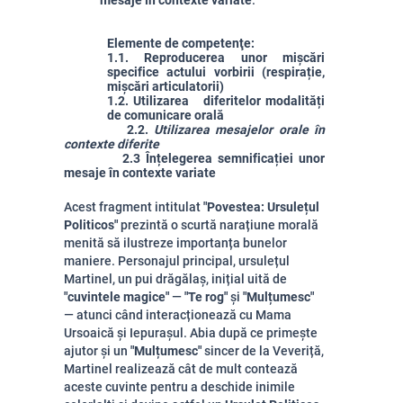
mesaje în contexte variate
.
Elemente de competenţe:
1.1. Reproducerea unor mișcări
specifice actului vorbirii (respirație,
mișcări articulatorii)
1.2. Utilizarea diferitelor modalități
de comunicare orală
2.2.
Utilizarea mesajelor orale în
contexte diferite
2.3 Înțelegerea semnificației unor
mesaje în contexte variate
Acest fragment intitulat
"Povestea: Ursulețul
Politicos"
prezintă o scurtă narațiune morală
menită să ilustreze importanța bunelor
maniere. Personajul principal, ursulețul
Martinel, un pui drăgălaș, inițial uită de
"cuvintele magice"
—
"Te rog"
și
"Mulțumesc"
— atunci când interacționează cu Mama
Ursoaică și Iepurașul. Abia după ce primește
ajutor și un
"Mulțumesc"
sincer de la Veveriță,
Martinel realizează cât de mult contează
aceste cuvinte pentru a deschide inimile