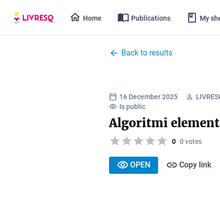
Home
Publications
My she
Back to results
16 December 2025
LIVRESQ
Is public
Algoritmi element
0
0 votes
OPEN
Copy link