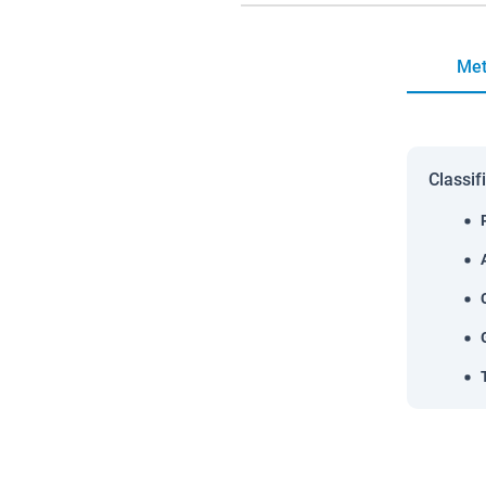
Met
Classif