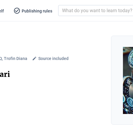
lf
Publishing rules
, Trofin Diana
Source included
ari