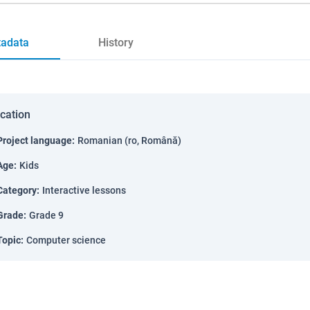
adata
History
ication
Project language
:
Romanian (ro, Română)
Age
:
Kids
Category
:
Interactive lessons
Grade
:
Grade 9
Topic
:
Computer science