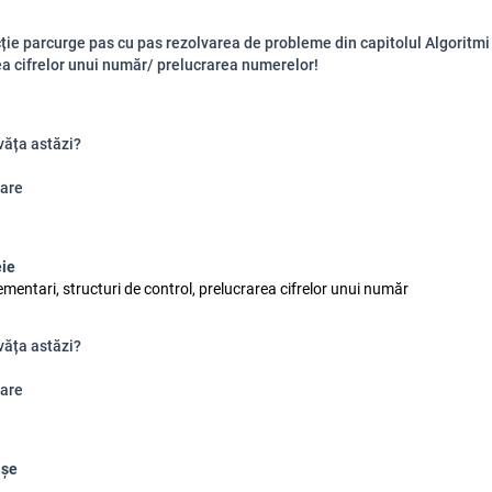
ție parcurge pas cu pas rezolvarea de probleme din capitolul Algoritm
ea cifrelor unui număr/ prelucrarea numerelor!
văța astăzi?
are
eie
ementari, structuri de control, prelucrarea cifrelor unui număr
văța astăzi?
are
ișe