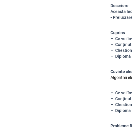
Descriere
Această lec
- Prelucrar
Cuprins
Ce vei în
Conținut
Chestion
Diplomă
Cuvinte ch
Algoritmi el
Ce vei în
Conținut
Chestion
Diplomă
Probleme f