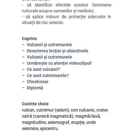
- să identifice efectele acestor fenomene 
naturale asupra oamenilor și mediului;
- să aplice măsuri de protecție adecvate în 
situații de risc seismic.
Cuprins
Vulcanii și cutremurele
Descrierea lecției și obiectivele
Vulcanii și cutremurele
Urmărește cu atenție videoclipul!
Ce sunt vulcanii?
Ce sunt cutremurele?
Chestionar
Diplomă
Cuvinte cheie
vulcan, cutremur (seism), con vulcanic, crater,
vatră (cameră magmatică), magmă/lavă,
magnitudine, seismograf, erupție, unde
seismice, epicentru