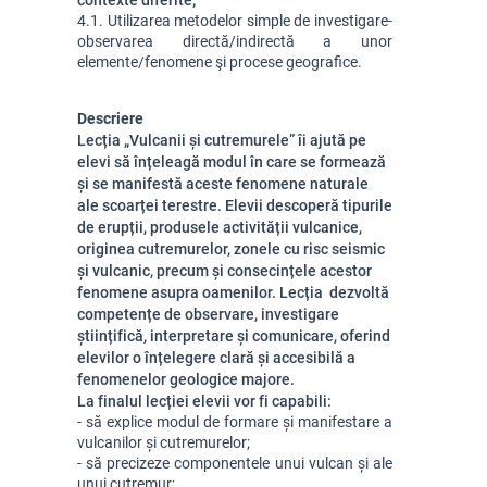
contexte diferite;
4.1. Utilizarea metodelor simple de investigare- 
observarea directă/indirectă a unor 
elemente/fenomene şi procese geografice.
Descriere
Lecția „Vulcanii și cutremurele” îi ajută pe
elevi să înțeleagă modul în care se formează
și se manifestă aceste fenomene naturale
ale scoarței terestre. Elevii descoperă tipurile
de erupții, produsele activității vulcanice,
originea cutremurelor, zonele cu risc seismic
și vulcanic, precum și consecințele acestor
fenomene asupra oamenilor. Lecția dezvoltă
competențe de observare, investigare
științifică, interpretare și comunicare, oferind
elevilor o înțelegere clară și accesibilă a
fenomenelor geologice majore.
La finalul lecției elevii vor fi capabili:
- să explice modul de formare și manifestare a 
vulcanilor și cutremurelor;
- să precizeze componentele unui vulcan și ale 
unui cutremur;