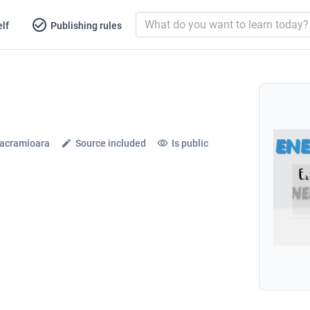
lf
Publishing rules
Lacramioara
Source included
Is public