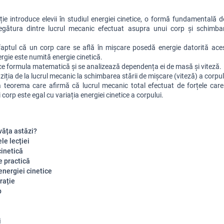
ie introduce elevii în studiul energiei cinetice, o formă fundamentală de
legătura dintre lucrul mecanic efectuat asupra unui corp și schimbar
faptul că un corp care se află în mișcare posedă energie datorită acest
rgie este numită energie cinetică. 
uce formula matematică și se analizează dependența ei de masă și viteză.
ziția de la lucrul mecanic la schimbarea stării de mișcare (viteză) a corpul
 teorema care afirmă că lucrul mecanic total efectuat de forțele care
corp este egal cu variația energiei cinetice a corpului.
văța astăzi?
le lecției
cinetică
e practică
energiei cinetice
rație
p
i