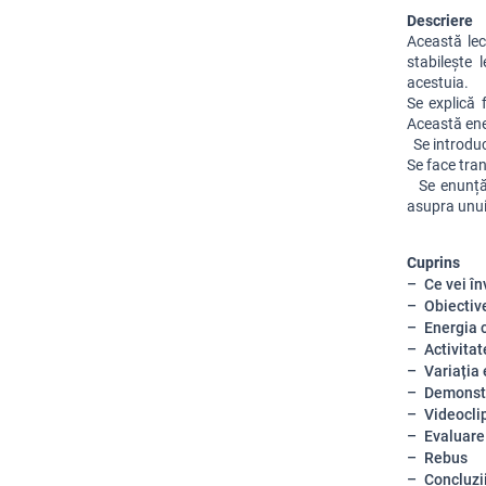
Descriere
Această lecț
stabilește 
acestuia.
Se explică 
Această ene
  Se introd
Se face tran
  Se enunță
asupra unui 
Cuprins
Ce vei în
Obiective
Energia 
Activitat
Variația 
Demonst
Videocli
Evaluare
Rebus
Concluzi