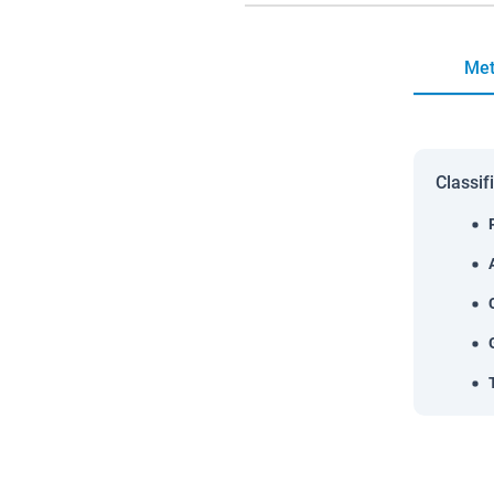
Met
Classif