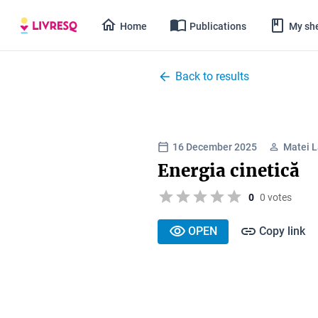
Home
Publications
My she
Back to results
16 December 2025
Matei 
Energia cinetică
0
0 votes
OPEN
Copy link