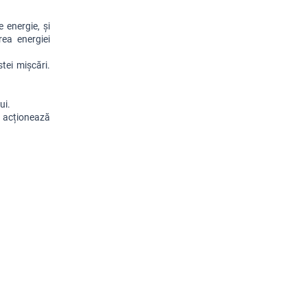
 energie, și 
ea energiei 
ei mișcări. 
ui.
 acționează 