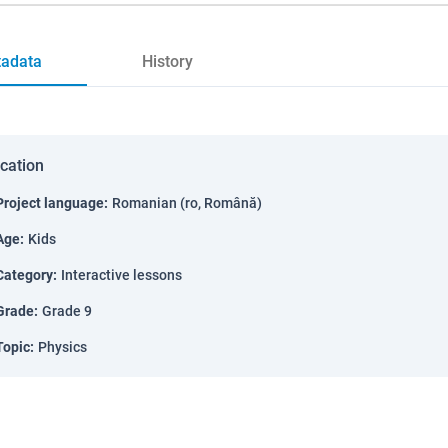
adata
History
ication
Project language
:
Romanian (ro, Română)
Age
:
Kids
Category
:
Interactive lessons
Grade
:
Grade 9
Topic
:
Physics