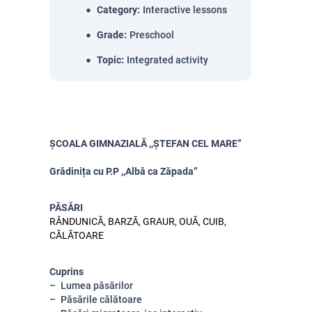
Category
:
Interactive lessons
Grade
:
Preschool
Topic
:
Integrated activity
ȘCOALA GIMNAZIALĂ ,,ȘTEFAN CEL MARE”
Grădinița cu P.P ,,Albă ca Zăpada”
PĂSĂRI
RÂNDUNICĂ, BARZĂ, GRAUR, OUĂ, CUIB,
CĂLĂTOARE
Cuprins
Lumea păsărilor
Păsările călătoare