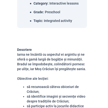
Category
:
Interactive lessons
Grade
:
Preschool
Topic
:
Integrated activity
Descriere
Iarna ne încântă cu aspectul ei argintiu și ne
oferă o gamă largă de bogăție și minunății.
Bradul se împodobește, colindătorii pornesc
pe ulițe, iar Moș Crăciun își pregătește sania.
Obiective ale lecției:
să recunoască câteva obiceiuri de
Crăciun;
să identifice imagini și secvențe video
despre tradițiile de Crăciun;
să participe activ la jocurile didactice