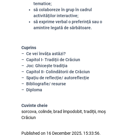
tematice;
să colaboreze în grup în cadrul
activităților interactive;
să exprime verbal o preferință sau o
amintire legată de sărbătoare.
Cuprins
Ce vei învăța astăzi?
Capitol I- Tradiții de Crăciun
Joc: Ghicește tradiția
Capitol II- Colindătorii de Crăciun
Spațiu de reflecție/ autoreflecție
Bibliografie/ resurse
Diploma
Cuvinte cheie
sorcova, colinde, brad împodobit, tradiții, moș
Crăciun
Published on 16 December 2025, 15:33:56.