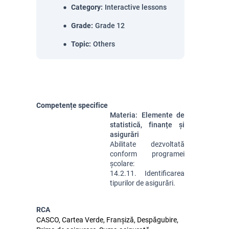
Category
:
Interactive lessons
Grade
:
Grade 12
Topic
:
Others
Competențe specifice
Materia: Elemente de
statistică, finanțe și
asigurări
Abilitate dezvoltată 
conform programei 
școlare: 
14.2.11. Identificarea 
tipurilor de asigurări.
RCA
CASCO, Cartea Verde, Franșiză, Despăgubire,