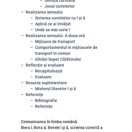
Steluța curioasă
Jocul cuvintelor
Realizarea sensului
Scrierea cuvintelor cu î și â
Aplică ce ai învățat
Unde se mai scrie î
Realizarea sensului. A doua oră
Mijloace de transport
Comportamentul în mijloacele de
transport în comun
Ghidul Super Călătorului
Reflecție și evaluare
Recapitulează
Evaluare
Resurse suplimentare
Misterul literelor î și â
Referințe
Bibliografie
Referințe
Comunicarea în limba română
litera î, litera â, literele î și â, scrierea corectă a