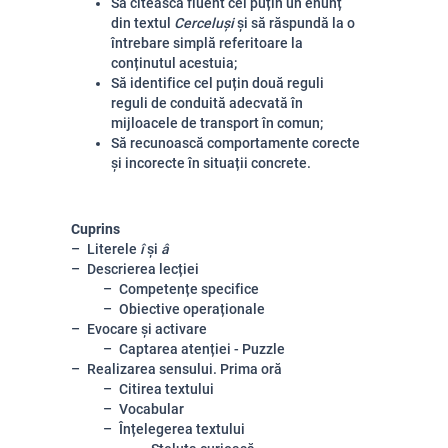
Să citească fluent cel puțin un enunț
din textul
Cerceluși
și să răspundă la o
întrebare simplă referitoare la
conținutul acestuia;
Să identifice
cel puțin două reguli
reguli de conduită adecvată în
mijloacele de transport în comun;
Să recunoască comportamente corecte
și incorecte în situații concrete.
Cuprins
Literele
î
și
â
Descrierea lecției
Competențe specifice
Obiective operaționale
Evocare și activare
Captarea atenției - Puzzle
Realizarea sensului. Prima oră
Citirea textului
Vocabular
Înțelegerea textului