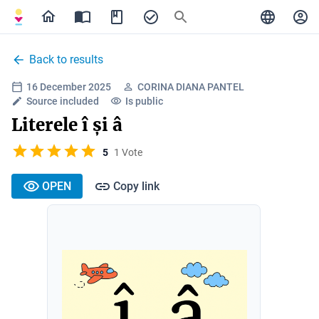
Back to results
16 December 2025
CORINA DIANA PANTEL
Source included
Is public
Literele î și â
5
1 Vote
OPEN
Copy link