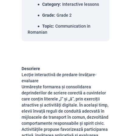
Category
:
Interactive lessons
Grade
:
Grade 2
Topic
:
Communication in
Romanian
Descriere
Lecție interactivă de predare-învățare-
evaluare
Urmărește formarea și consolidarea
deprinderilor de scriere corectă a cuvintelor
care conțin literele „î” și „â”, prin exerciții
atractive și activități digitale. În același timp,
elevii învață reguli de conduită adecvată în
mijloacele de transport în comun, dezvoltând
comportamente responsabile și spirit civic.
Activitățile propuse favorizează participarea
activă, învățarea aplicativă și evaluarea