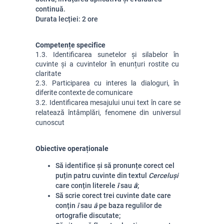
continuă.
Durata lecției: 2 ore
Competențe specifice
1.3. Identificarea sunetelor și silabelor în 
cuvinte și a cuvintelor în enunțuri rostite cu 
claritate
2.3. Participarea cu interes la dialoguri, în 
diferite contexte de comunicare
3.2. Identificarea mesajului unui text în care se 
relatează întâmplări, fenomene din universul 
cunoscut
Obiective operaționale
Să identifice și să pronunțe corect cel
puțin patru cuvinte din textul
Cerceluși
care conțin literele
î
sau
â
;
Să scrie corect trei cuvinte date care
conțin
î
sau
â
pe baza regulilor de
ortografie discutate;