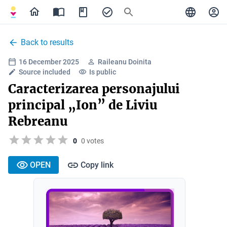
Back to results
16 December 2025
Raileanu Doinita
Source included
Is public
Caracterizarea personajului
principal „Ion” de Liviu
Rebreanu
0
0 votes
OPEN
Copy link