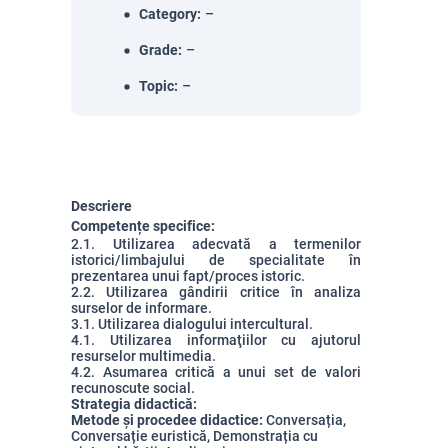
Category
:
–
Grade
:
–
Topic
:
–
Descriere
Competențe specifice:
2.1. Utilizarea adecvată a termenilor
istorici/limbajului de specialitate în
prezentarea unui fapt/proces istoric.
2.2. Utilizarea gândirii critice în analiza
surselor de informare.
3.1. Utilizarea dialogului intercultural.
4.1. Utilizarea informaţiilor cu ajutorul
resurselor multimedia.
4.2. Asumarea critică a unui set de valori
recunoscute social.
Strategia didactică:
Metode și procedee didactice:
Conversația,
Conversație euristică, Demonstrația cu