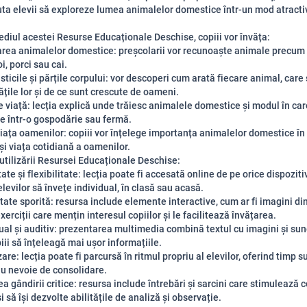
uta elevii să exploreze lumea animalelor domestice într-un mod atractiv
ediul acestei Resurse Educaționale Deschise, copiii vor învăța:
carea animalelor domestice: preșcolarii vor recunoaște animale precum p
oi, porci sau cai.
sticile și părțile corpului: vor descoperi cum arată fiecare animal, care
ățile lor și de ce sunt crescute de oameni.
e viață: lecția explică unde trăiesc animalele domestice și modul în ca
ite într-o gospodărie sau fermă.
 viața oamenilor: copiii vor înțelege importanța animalelor domestice în
 și viața cotidiană a oamenilor.
utilizării Resursei Educaționale Deschise:
tate și flexibilitate: lecția poate fi accesată online de pe orice dispozitiv
levilor să învețe individual, în clasă sau acasă.
vitate sporită: resursa include elemente interactive, cum ar fi imagini d
exerciții care mențin interesul copiilor și le facilitează învățarea.
zual și auditiv: prezentarea multimedia combină textul cu imagini și sun
iii să înțeleagă mai ușor informațiile.
are: lecția poate fi parcursă în ritmul propriu al elevilor, oferind timp 
au nevoie de consolidare.
 gândirii critice: resursa include întrebări și sarcini care stimulează c
i să își dezvolte abilitățile de analiză și observație.