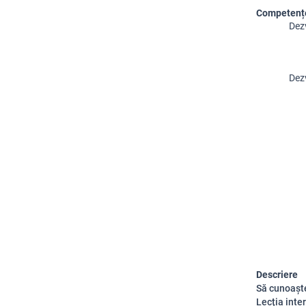
Competențe
Dezv
Dez
Descriere
Să cunoașt
Lecția inte