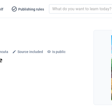
lf
Publishing rules
ncuta
Source included
Is public
e