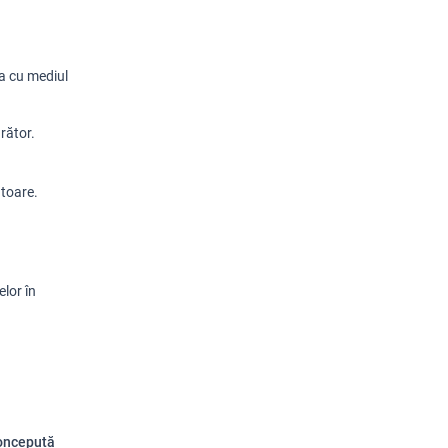
a cu mediul 
rător.
ătoare.
concepută