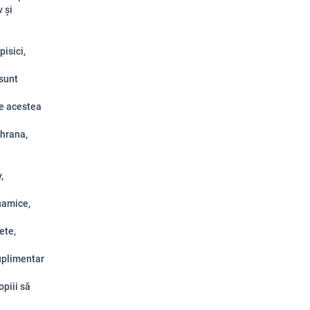
 și
isici,
 sunt
re acestea
 hrana,
,
inamice,
ete,
suplimentar
opiii să