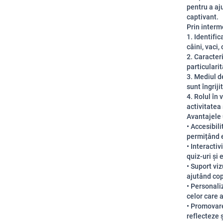
pentru a aj
captivant.
Prin interm
1. Identifi
câini, vaci, 
2. Caracteri
particularit
3. Mediul d
sunt îngrij
4. Rolul în
activitatea
Avantajele 
• Accesibili
permițând e
• Interacti
quiz-uri și 
• Suport vi
ajutând cop
• Personaliz
celor care 
• Promovarea
reflecteze ș