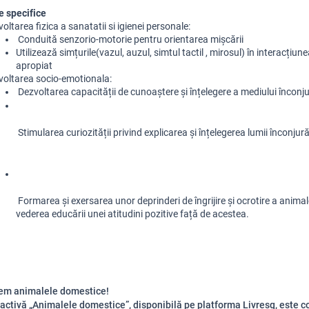
 specifice
oltarea fizica a sanatatii si igienei personale:
 Conduită senzorio-motorie pentru orientarea mișcării
Utilizează simțurile(vazul, auzul, simtul tactil , mirosul) în interacțiune
apropiat
voltarea socio-emotionala:
 Dezvoltarea capacității de cunoaștere și înțelegere a mediului înconju
 Stimularea curiozității privind explicarea și înțelegerea lumii înconjur
 Formarea și exersarea unor deprinderi de îngrijire și ocrotire a animalelor în 
vederea educării unei atitudini pozitive față de acestea.
em animalele domestice!
ractivă „Animalele domestice”, disponibilă pe platforma Livresq, este 