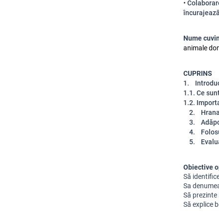
• Colaborar
încurajează
Nume cuvin
animale dom
CUPRINS
1. Introdu
1.1. Ce sun
1.2. Import
2. Hrana ș
3. Adăpos
4. Folosu
5. Evalu
Obiective o
Să identific
Sa denumeasc
Să prezinte
Să explice 