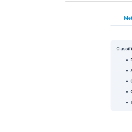
Met
Classif