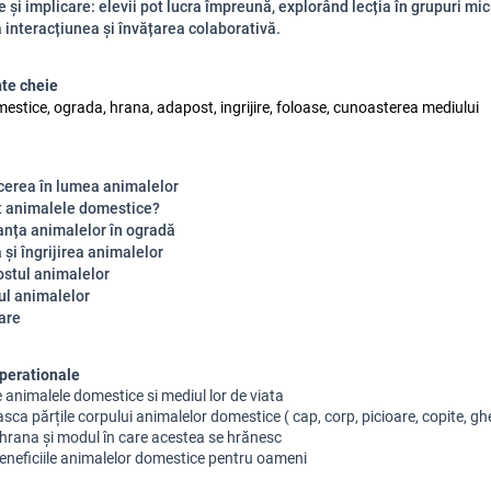
e și implicare: elevii pot lucra împreună, explorând lecția în grupuri mic
 interacțiunea și învățarea colaborativă.
te cheie
estice, ograda, hrana, adapost, ingrijire, foloase, cunoasterea mediului
cerea în lumea animalelor
t animalele domestice?
anța animalelor în ogradă
i îngrijirea animalelor
tul animalelor
l animalelor
are
perationale
e animalele domestice si mediul lor de viata
a părțile corpului animalelor domestice ( cap, corp, picioare, copite, ghe
 hrana și modul în care acestea se hrănesc 
beneficiile animalelor domestice pentru oameni