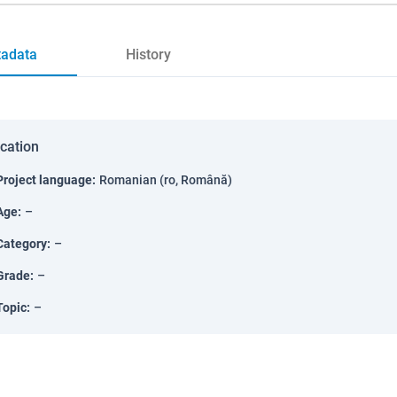
adata
History
ication
Project language
:
Romanian (ro, Română)
Age
:
–
Category
:
–
Grade
:
–
Topic
:
–