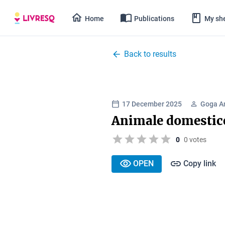
Home
Publications
My she
Back to results
17 December 2025
Goga A
Animale domestic
0
0 votes
OPEN
Copy link