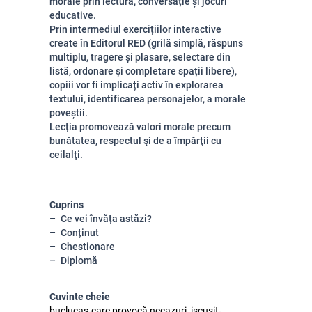
morale prin lectură, conversație și jocuri
educative.
Prin intermediul exercițiilor interactive
create în Editorul RED (grilă simplă, răspuns
multiplu, tragere și plasare, selectare din
listă, ordonare și completare spații libere),
copiii vor fi implicați activ în explorarea
textului, identificarea personajelor, a morale
poveștii.
Lecția promovează valori morale precum
bunătatea, respectul şi de a împărţii cu
ceilalţi.
Cuprins
Ce vei învăța astăzi?
Conținut
Chestionare
Diplomă
Cuvinte cheie
buclucaș-care provocă necazuri, iscusit-