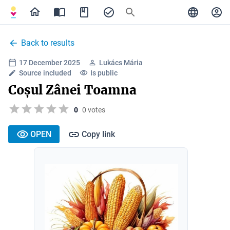
Back to results
17 December 2025
Lukács Mária
Source included
Is public
Coșul Zânei Toamna
0
0 votes
OPEN
Copy link