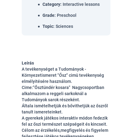
Category
:
Interactive lessons
Grade
:
Preschool
Topic
:
Sciences
Leírás
A tevékenységet a Tudományok -
Környezetismeret "Ősz" cimü tevékenység
elmélyitésére használom.
Cime:"Ősztündér kosara" Nagycsoportban
alkalmazom a reggeli sarkoknál a
Tudományok sarok részeként.
Általa ismételhetjük és bővithetjük az őszről
tanult ismereteinket.
A gyerekek játékos interaktiv módon fedezik
fel az őszi természet szépségeit és kincseit.
Célom az érzékelés,megfigyelés és figyelem
fejlesztése játékos tevékenységeken