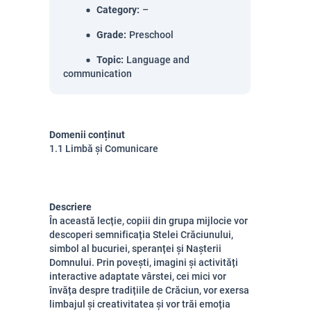
Category
:
–
Grade
:
Preschool
Topic
:
Language and
communication
Domenii conținut
1.1 Limbă și Comunicare
Descriere
În această lecție, copiii din grupa mijlocie vor
descoperi semnificația Stelei Crăciunului,
simbol al bucuriei, speranței și Nașterii
Domnului. Prin povești, imagini și activități
interactive adaptate vârstei, cei mici vor
învăța despre tradițiile de Crăciun, vor exersa
limbajul și creativitatea și vor trăi emoția