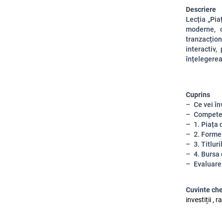
Descriere
Lecția „Pia
moderne, 
tranzacțio
interactiv,
înțelegere
Cuprins
Ce vei în
Competen
1. Piața 
2. Formel
3. Titlur
4. Bursa 
Evaluare
Cuvinte ch
investiții ,