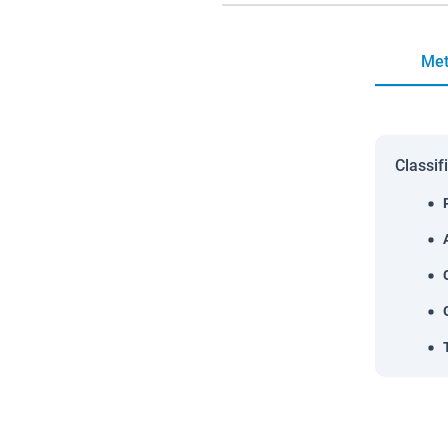
Met
Classif