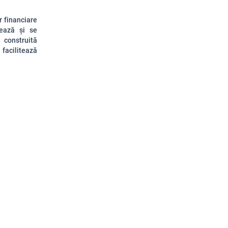
r financiare
ează și se
 construită
 facilitează