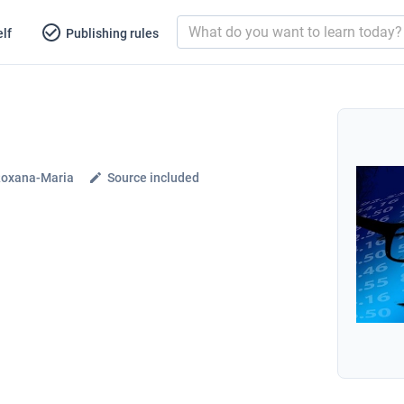
lf
Publishing rules
Roxana-Maria
Source included