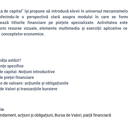
ța de capital” își propune să introducă elevii în universul mecanismelo
oferindu-le o perspectivă clară asupra modului în care se form
nează titlurile financiare pe piețele specializate. Activitatea este
 prin resurse vizuale, elemente multimedia și exerciții aplicative ce
a conceptelor economice.
văța astăzi?
țe specifice
de capital. Noțiuni introductive
e pieței financiare
ile de valoare: acțiunile și obligațiunile
de Valori și tranzacțiile bursiere
eie
 randament, acțiuni și obligațiuni, Bursa de Valori, piață financiară