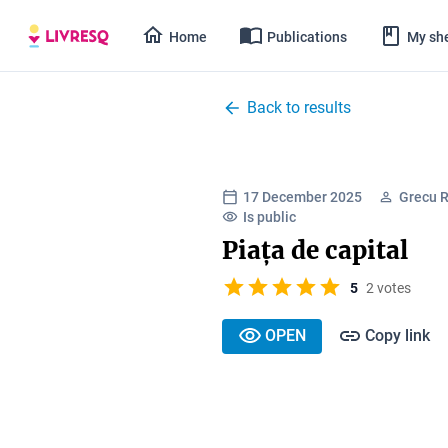
Home
Publications
My she
Back to results
17 December 2025
Grecu 
Is public
Piața de capital
5
2 votes
OPEN
Copy link