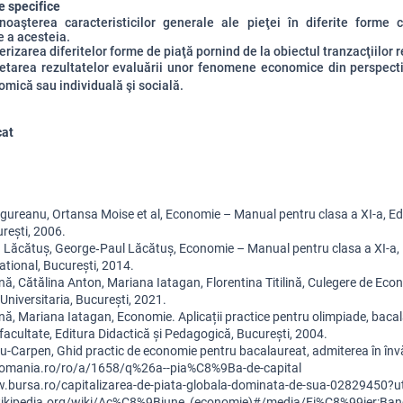
 specifice
oaşterea caracteristicilor generale ale pieţei în diferite forme 
 a acesteia.
erizarea diferitelor forme de piaţă pornind de la obiectul tranzacţiilor r
retarea rezultatelor evaluării unor fenomene economice din perspect
ică sau individuală şi socială.
cat
ngureanu, Ortansa Moise et al, Economie – Manual pentru clasa a XI-a, Edi
rești, 2006.
 Lăcătuș, George‑Paul Lăcătuș, Economie – Manual pentru clasa a XI-a, E
ational, București, 2014.
nă, Cătălina Anton, Mariana Iatagan, Florentina Titilină, Culegere de Econ
Universitaria, București, 2021.
nă, Mariana Iatagan, Economie. Aplicații practice pentru olimpiade, bacala
facultate, Editura Didactică și Pedagogică, București, 2004.
u-Carpen, Ghid practic de economie pentru bacalaureat, admiterea în învăț
fromania.ro/ro/a/1658/q%26a--pia%C8%9Ba-de-capital
w.bursa.ro/capitalizarea-de-piata-globala-dominata-de-sua-02829450
.wikipedia.org/wiki/Ac%C8%9Biune_(economie)#/media/Fi%C8%99ier:Banc