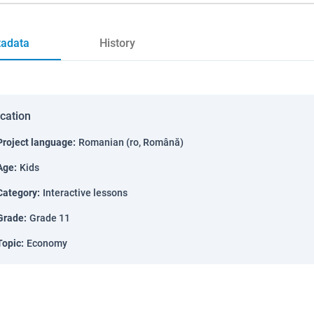
adata
History
ication
Project language
:
Romanian (ro, Română)
Age
:
Kids
Category
:
Interactive lessons
Grade
:
Grade 11
Topic
:
Economy