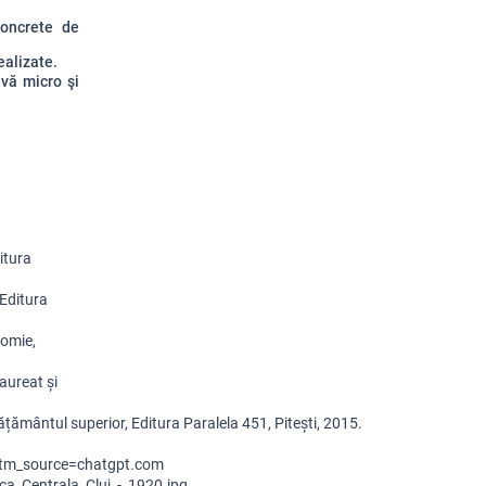
concrete de
ealizate.
ivă micro şi
tura 
ditura 
omie, 
ureat și 
ământul superior, Editura Paralela 451, Pitești, 2015.
?utm_source=chatgpt.com
a_Centrala_Cluj_-_1920.jpg