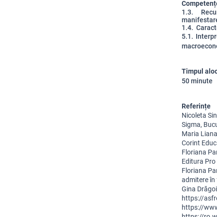
Competențe
1.3. Recun
manifestare
1.4. Caract
5.1. Interp
macroeconom
Timpul alo
50 minute
Referințe
Nicoleta Si
Sigma, Bucu
Maria Liana
Corint Educ
Floriana Pa
Editura Pro 
Floriana Pa
admitere în 
Gina Drăgoi
https://as
https://ww
https://ro