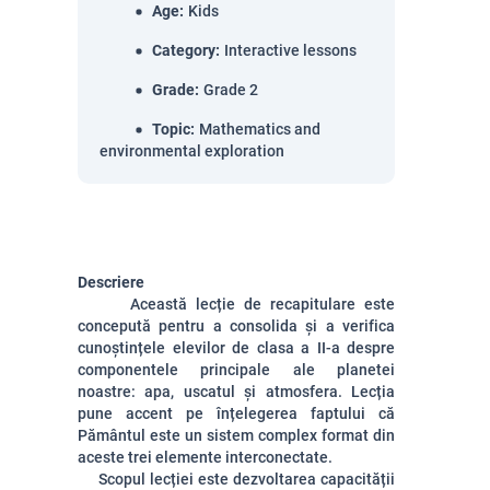
Age
:
Kids
Category
:
Interactive lessons
Grade
:
Grade 2
Topic
:
Mathematics and
environmental exploration
Descriere
Această lecție de recapitulare este
concepută pentru a consolida și a verifica
cunoștințele elevilor de clasa a II-a despre
componentele principale ale planetei
noastre: apa, uscatul și atmosfera. Lecția
pune accent pe înțelegerea faptului că
Pământul este un sistem complex format din
aceste trei elemente interconectate.
Scopul lecției este dezvoltarea capacității