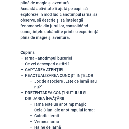
plină de magie și aventură.
Această activitate îi ajută pe copii să
exploreze în mod ludic anotimpul iarna, să
observe, să descrie și să înțeleagă
fenomenele din jurul lor, consolidând
cunoștințele dobândite printr-o experiență
plină de magie și aventură.
Cuprins
Iarna - anotimpul bucuriei
Ce vei descoperi astăzi?
CAPTAREA ATENȚIEI
REACTUALIZAREA CUNOȘTIINȚELOR
Joc de asociere „Este de iarnă sau
nu?”
PREZENTAREA CONȚINUTULUI ȘI
DIRIJAREA ÎNVĂȚĂRII
Iarna este un anotimp magic!
Cele 3 luni ale anotimpului iarna:
Culorile iernii
Vremea iarna
Haine de iarnă