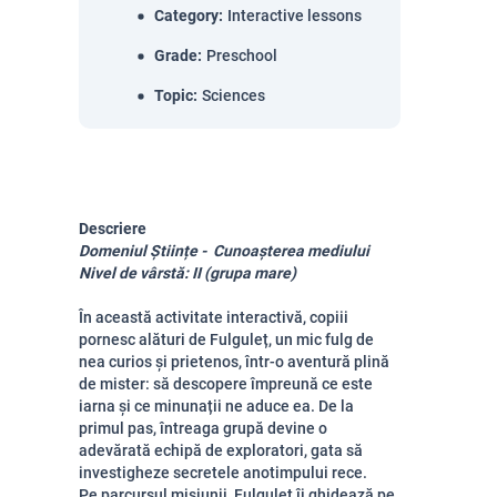
Category
:
Interactive lessons
Grade
:
Preschool
Topic
:
Sciences
Descriere
Domeniul Științe -  Cunoașterea mediului  
Nivel de vârstă: II (grupa mare)
În această activitate interactivă, copiii
pornesc alături de Fulguleț, un mic fulg de
nea curios și prietenos, într-o aventură plină
de mister: să descopere împreună ce este
iarna și ce minunații ne aduce ea. De la
primul pas, întreaga grupă devine o
adevărată echipă de exploratori, gata să
investigheze secretele anotimpului rece.
Pe parcursul misiunii, Fulguleț îi ghidează pe