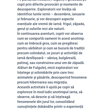
copii prin diferite provocări și momente de
descoperire. Exploratorii vor învăța să
identifice lunile iernii – decembrie, ianuarie
și februarie, și vor descoperi aspecte
esențiale ale vremii de iarnă: frigul, zăpada,
gerul și culorile reci ale naturii.
În continuarea aventurii, copiii vor observa
cum se comportă oamenii în acest anotimp:
cum se îmbracă gros, cum se pregătesc
pentru sărbători și cum se bucură de tradiții
precum colindatul, ce jocuri și activități de
iarnă desfășoară – săniuș, bulgăreală,
patinaj, sau construirea unui om de zăpadă.
Alături de Fulguleț, micii exploratori vor
înțelege și schimbările prin care trec
animalele și păsările, descoperind fenomene
precum hibernarea sau migrația.
Această activitate îi ajută pe copii să
exploreze în mod ludic anotimpul iarna, să
observe, să descrie și să înțeleagă
fenomenele din jurul lor, consolidând
cunoștințele dobândite printr-o experiență