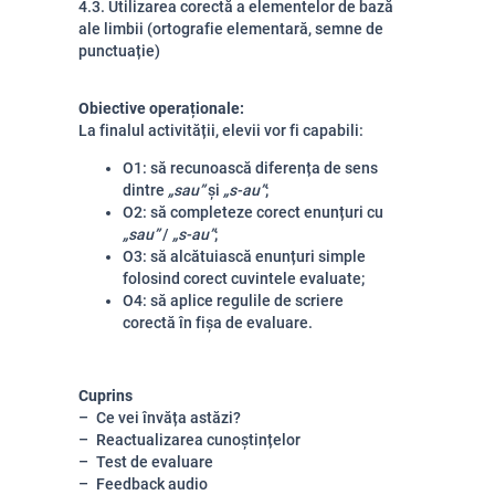
4.3. Utilizarea corectă a elementelor de bază
ale limbii (ortografie elementară, semne de
punctuație)
Obiective operaționale:
La finalul activității, elevii vor fi capabili:
O1: să recunoască diferența de sens
dintre
„sau”
și
„s-au”
;
O2: să completeze corect enunțuri cu
„sau”
/
„s-au”
;
O3: să alcătuiască enunțuri simple
folosind corect cuvintele evaluate;
O4: să aplice regulile de scriere
corectă în fișa de evaluare.
Cuprins
Ce vei învăța astăzi?
Reactualizarea cunoștințelor
Test de evaluare
Feedback audio