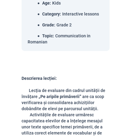
Age
:
Kids
Category
:
Interactive lessons
Grade
:
Grade 2
Topic
:
Communication in
Romanian
Descrierea lecției:
Lecția de evaluare din cadrul unității de
învățare
„Pe aripile primăverii”
are ca scop
verificarea și consolidarea achizițiilor
dobândite de elevi pe parcursul unității.
Activitățile de evaluare urmăresc
capacitatea elevilor de a înțelege mesajul
unor texte specifice temei primăverii, de a
utiliza corect elemente de vocabular și de