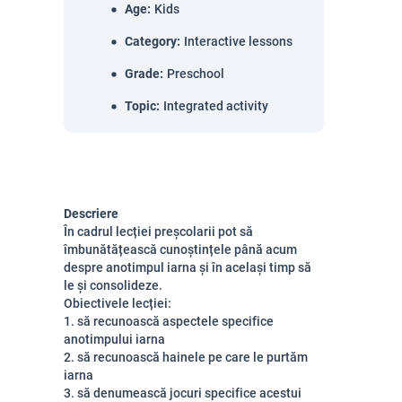
Age
:
Kids
Category
:
Interactive lessons
Grade
:
Preschool
Topic
:
Integrated activity
Descriere
În cadrul lecției preșcolarii pot să
îmbunătățească cunoștințele până acum
despre anotimpul iarna și în același timp să
le și consolideze.
Obiectivele lecției:
1. să recunoască aspectele specifice
anotimpului iarna
2. să recunoască hainele pe care le purtăm
iarna
3. să denumească jocuri specifice acestui