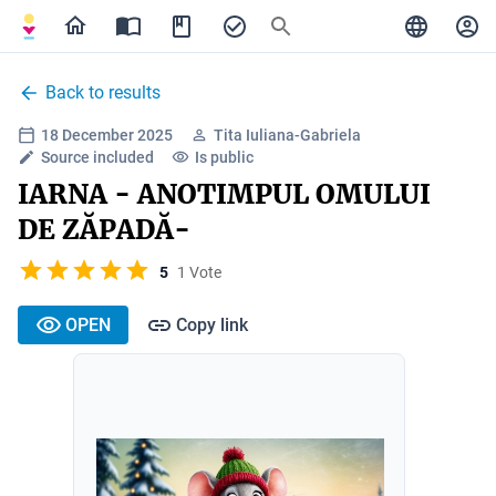
Back to results
18 December 2025
Tita Iuliana-Gabriela
Source included
Is public
IARNA - ANOTIMPUL OMULUI
DE ZĂPADĂ-
5
1 Vote
OPEN
Copy link