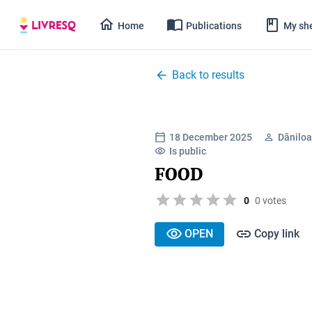
Home
Publications
My she
Back to results
18 December 2025
Dăniloa
Is public
FOOD
0
0 votes
OPEN
Copy link