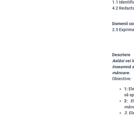
1.1 Identifi
4.2 Redacta
Domenii co
2.5 Exprima
Descriere
Astăzi vei 
înseamnă să
mâncare.
Obiective
:
1:
El
să sp
2:
El
mânca
3. El