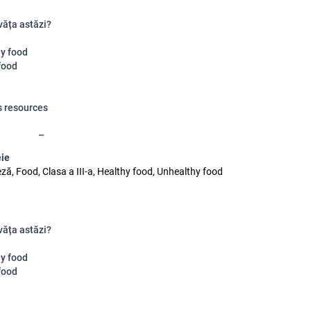
văța astăzi?
y food
food
s resources
eie
ză, Food, Clasa a III-a, Healthy food, Unhealthy food
văța astăzi?
y food
food