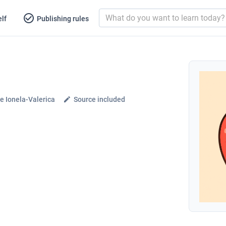
lf
Publishing rules
e Ionela-Valerica
Source included