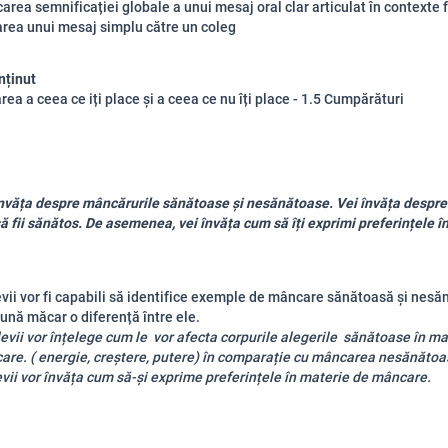
carea semnificației globale a unui mesaj oral clar articulat în contexte 
rea unui mesaj simplu către un coleg
nținut
rea a ceea ce iți place și a ceea ce nu îți place - 1.5 Cumpărături
învăța despre mâncărurile sănătoase și nesănătoase. Vei învăța despre
 fii sănătos. De asemenea, vei învăța cum să îți exprimi preferințele î
evii vor fi capabili să identifice exemple de mâncare sănătoasă și nesă
ună măcar o diferență între ele.
evii vor înțelege cum le vor afecta corpurile alegerile sănătoase în ma
re. ( energie, creștere, putere) în comparație cu mâncarea nesănătoa
evii vor învăța cum să-și exprime preferințele în materie de mâncare.