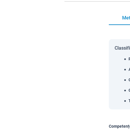
Met
Classif
Competențe