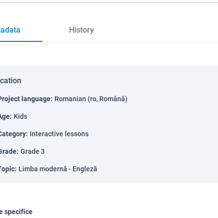
adata
History
ication
Project language
:
Romanian (ro, Română)
Age
:
Kids
Category
:
Interactive lessons
Grade
:
Grade 3
Topic
:
Limba modernă - Engleză
 specifice