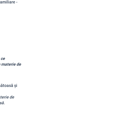
familiare -
 ce
n materie de
nătoasă și
terie de
să.