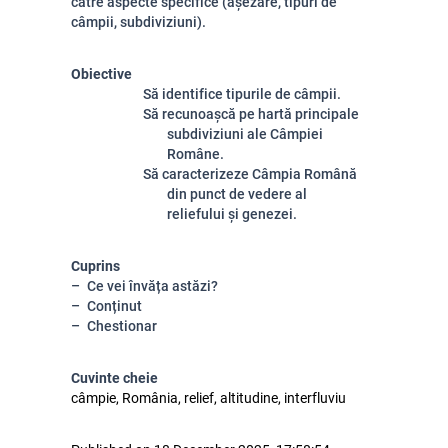
către aspecte specifice (așezare, tipuri de
câmpii, subdiviziuni).
Obiective
Să identifice tipurile de câmpii.
Să recunoașcă pe hartă principale
subdiviziuni ale Câmpiei
Române.
Să caracterizeze Câmpia Română
din punct de vedere al
reliefului și genezei.
Cuprins
Ce vei învăța astăzi?
Conținut
Chestionar
Cuvinte cheie
câmpie, România, relief, altitudine, interfluviu