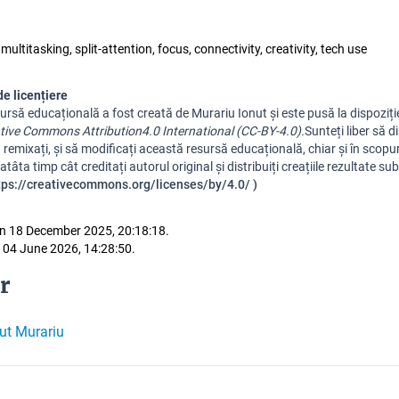
multitasking, split-attention, focus, connectivity, creativity, tech use
de licențiere
ursă educațională a fost creată de Murariu Ionut și este pusă la dispoziți
tive Commons Attribution
4.0 International (CC-BY-4.0).
Sunteți liber să di
 remixați, și să modificați această resursă educațională, chiar și în scopur
atâta timp cât creditați autorul original și distribuiți creațiile rezultate su
tps://creativecommons.org/licenses/by/4.0/ )
n 18 December 2025, 20:18:18.
 04 June 2026, 14:28:50.
r
ut Murariu