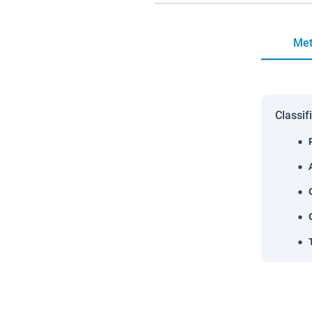
Met
Classif