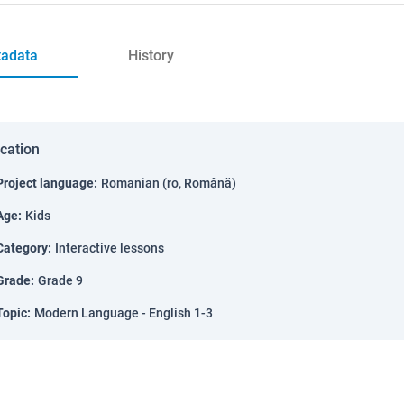
adata
History
ication
Project language
:
Romanian (ro, Română)
Age
:
Kids
Category
:
Interactive lessons
Grade
:
Grade 9
Topic
:
Modern Language - English 1-3