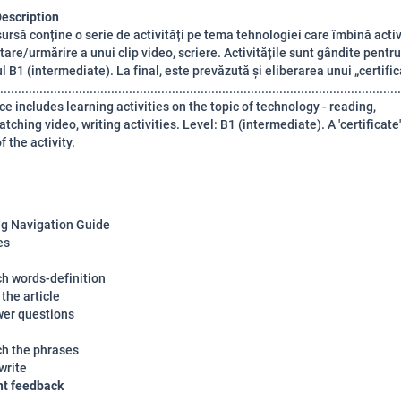
escription
ursă conține o serie de activități pe tema tehnologiei care îmbină activ
ltare/urmărire a unui clip video, scriere. Activitățile sunt gândite pentru
ul B1 (intermediate). La final, este prevăzută și eliberarea unui „certific
................................................................................................................
ce includes learning activities on the topic of technology - reading,
tching video, writing activities. Level: B1 (intermediate). A 'certificate'
f the activity.
ng Navigation Guide
es
ch words-definition
the article
wer questions
ch the phrases
write
nt feedback