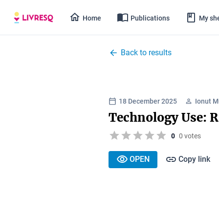
Home
Publications
My she
Back to results
18 December 2025
Ionut M
Technology Use: R
0
0 votes
OPEN
Copy link