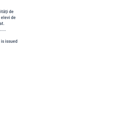
ități de
 elevi de
at.
.....
 is issued