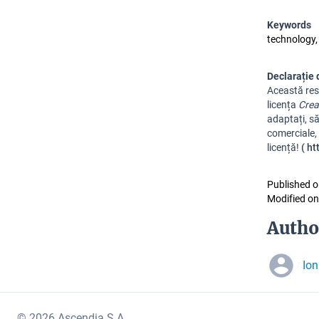
Keywords
technology, 
Declarație 
A
ceastă res
licența
Crea
adaptați, să
comerciale, 
licență!
(
ht
Published o
Modified on
Autho
Ion
© 2026 Ascendia S.A.