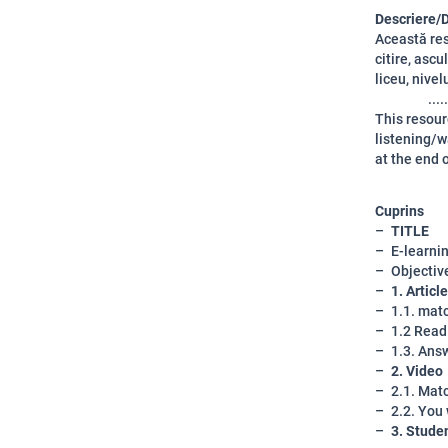
Descriere/D
Această res
citire, ascu
liceu, nivel
.....
This resour
listening/wa
at the end o
Cuprins
TITLE
E-learni
Objectiv
1. Article
1.1. mat
1.2 Read 
1.3. Ans
2. Video
2.1. Mat
2.2. You 
3. Stude