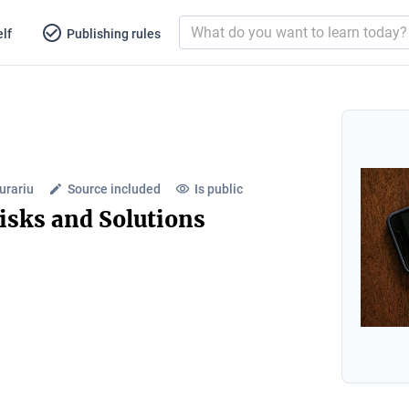
lf
Publishing rules
urariu
Source included
Is public
isks and Solutions