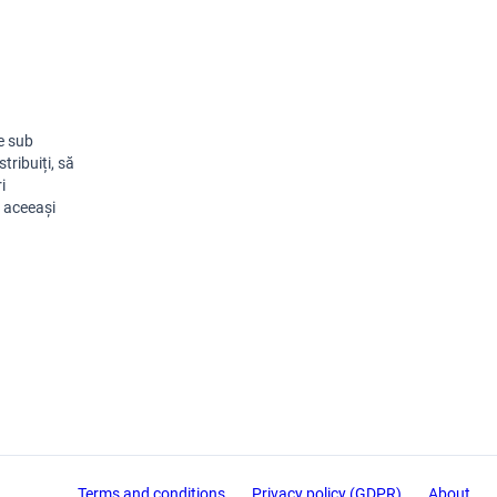
e sub
stribuiți, să
i
b aceeași
Terms and conditions
Privacy policy (GDPR)
About