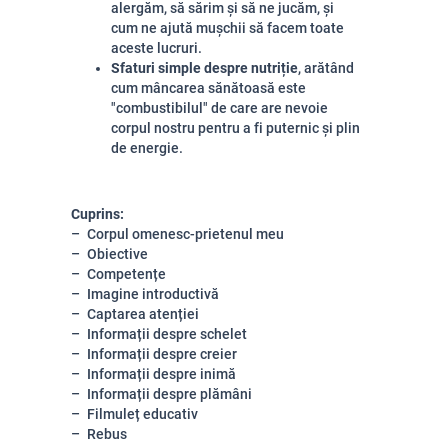
alergăm, să sărim și să ne jucăm, și
cum ne ajută mușchii să facem toate
aceste lucruri.
Sfaturi simple despre nutriție
, arătând
cum mâncarea sănătoasă este
"combustibilul" de care are nevoie
corpul nostru pentru a fi puternic și plin
de energie.
Cuprins:
Corpul omenesc-prietenul meu
Obiective
Competențe
Imagine introductivă
Captarea atenției
Informații despre schelet
Informații despre creier
Informații despre inimă
Informații despre plămâni
Filmuleț educativ
Rebus