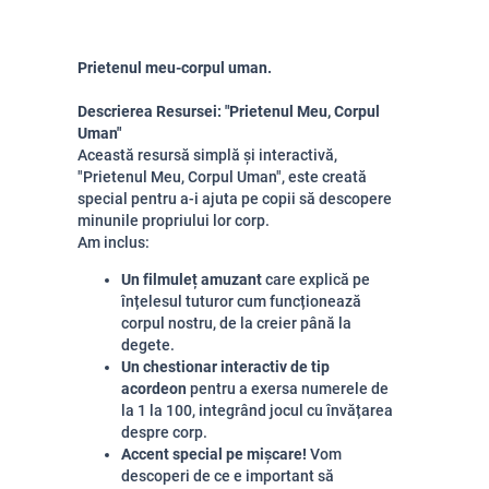
Prietenul meu-corpul uman.
Descrierea Resursei: "Prietenul Meu, Corpul
Uman"
Această resursă simplă și interactivă,
"Prietenul Meu, Corpul Uman", este creată
special pentru a-i ajuta pe copii să descopere
minunile propriului lor corp.
Am inclus:
Un filmuleț amuzant
care explică pe
înțelesul tuturor cum funcționează
corpul nostru, de la creier până la
degete.
Un chestionar interactiv de tip
acordeon
pentru a exersa numerele de
la 1 la 100, integrând jocul cu învățarea
despre corp.
Accent special pe mișcare!
Vom
descoperi de ce e important să