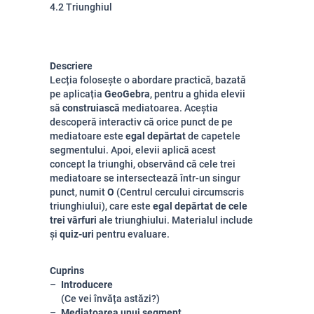
4.2 Triunghiul
Descriere
Lecția folosește o abordare practică, bazată
pe aplicația
GeoGebra
, pentru a ghida elevii
să
construiască
mediatoarea. Aceștia
descoperă interactiv că orice punct de pe
mediatoare este
egal depărtat
de capetele
segmentului. Apoi, elevii aplică acest
concept la triunghi, observând că cele trei
mediatoare se intersectează într-un singur
punct, numit
O
(Centrul cercului circumscris
triunghiului), care este
egal depărtat de cele
trei vârfuri
ale triunghiului. Materialul include
și
quiz-uri
pentru evaluare.
Cuprins
Introducere
(Ce vei învăța astăzi?)
Mediatoarea unui segment